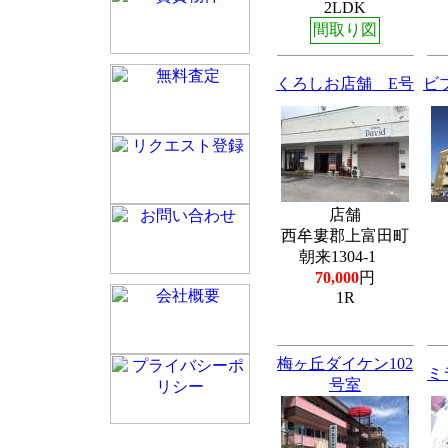
2LDK
間取り図
くろしお店舗 E号
ビ
店舗
西牟婁郡上富田町
朝来1304-1
70,000
円
1R
梅ヶ丘ダイケン102
ミ
号室