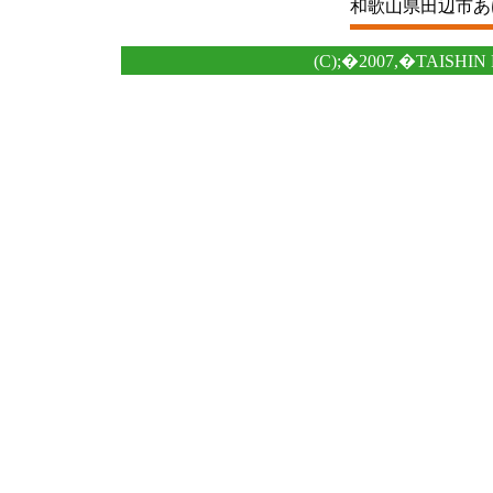
和歌山県田辺市あけぼの4
(C);�2007,�TAISHIN 