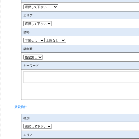
エリア
エリア
あ行
有田市(0)
価格
有田川町(0)
印南町(0)
築年数
岩出市(0)
キーワード
か行
海南市(0)
かつらぎ町(0)
上富田町(0)
北山村(0)
賃貸物件
紀の川市(0)
種別
紀美野町(0)
串本町(0)
エリア