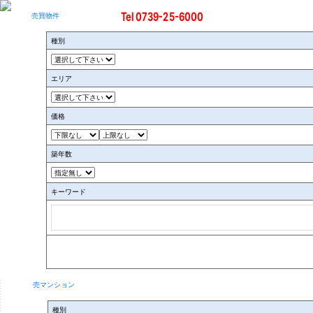
Tel 0739-25-6000
売買物件
種別
ホーム
>
賃貸物件
エリア
賃貸物件
価格
種 別
築年数
アパート(3)
キーワード
マンション(6)
戸建て(4)
店舗(6)
事務所(0)
駐車場(0)
売マンション
その他(1)
種別