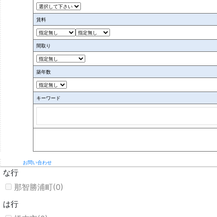
九度山町(0)
高野町(0)
賃料
古座川町(0)
間取り
御坊市(0)
さ行
築年数
白浜町(4)
新宮市(0)
キーワード
すさみ町(0)
た行
太地町(0)
田辺市(16)
お問い合わせ
な行
那智勝浦町(0)
は行