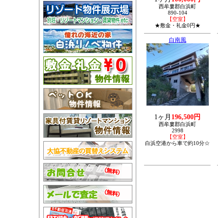
西牟婁郡白浜町
890-104
【空室】
★敷金・礼金0円★
白南風
1ヶ月
196,500円
西牟婁郡白浜町
2998
【空室】
白浜空港から車で約10分☆