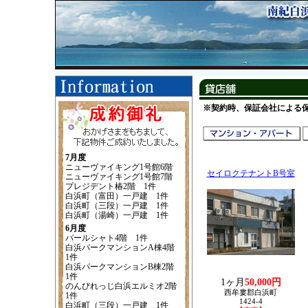
※契約時、保証会社による
7月度
ニューヴァイキング1号館6階
セイロクテナントB号室
ニューヴァイキング1号館7階
プレジデント椿2階 1件
白浜町（富田）一戸建 1件
白浜町（三段）一戸建 1件
白浜町（湯崎）一戸建 1件
6月度
パールシャト4階 1件
白浜パークマンションA棟4階
1件
白浜パークマンションB棟2階
1件
1ヶ月
50,000円
のんびれっじ白浜エルミオ2階
西牟婁郡白浜町
1件
1424-4
白浜町（三段）一戸建 1件