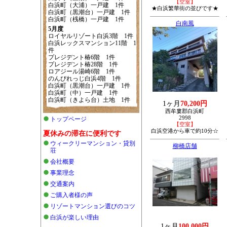
【空室】
白浜町（大浦）一戸建 1件
★白浜繁華街の並びです★
白浜町（黒潮台）一戸建 1件
白浜町（桟橋）一戸建 1件
白南風
5月度
ロイヤルリゾート白浜3階 1件
白浜レックスマンション11階 1
件
プレジデント椿6階 1件
プレジデント椿28階 1件
ロアジール湯崎6階 1件
のんびれっじ白浜4階 1件
白浜町（黒潮台）一戸建 1件
白浜町（中）一戸建 1件
白浜町（きよら台）土地 1件
1ヶ月
70,200円
西牟婁郡白浜町
2998
トップページ
【空室】
白浜空港から車で約10分☆
夏休みの滞在に便利です
ウィークリーマンション・貸別
柳橋店舗
荘
会社概要
事業理念
交通案内
ご購入者様の声
リゾートマンション選びのコツ
白浜が楽しい理由
1ヶ月
100,000円