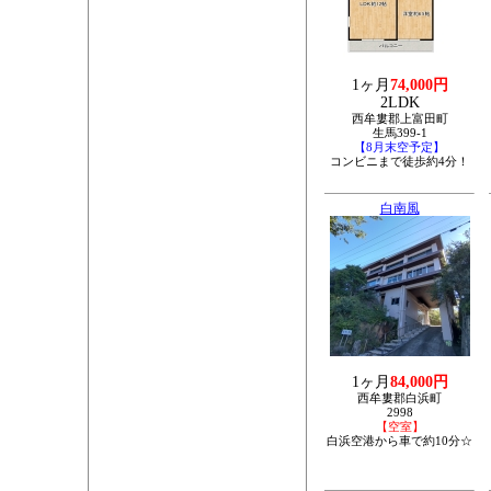
1ヶ月
74,000円
2LDK
西牟婁郡上富田町
生馬399-1
【8月末空予定】
コンビニまで徒歩約4分！
白南風
1ヶ月
84,000円
西牟婁郡白浜町
2998
【空室】
白浜空港から車で約10分☆