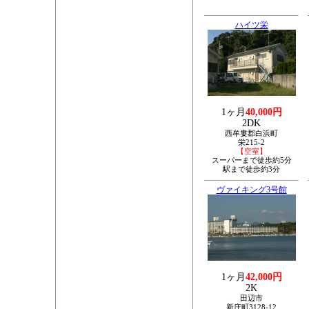
ハイツ栄
1ヶ月
40,000円
2DK
西牟婁郡白浜町
栄215-2
【空室】
スーパーまで徒歩約5分
駅まで徒歩約3分
ヴァイキング3号館
1ヶ月
42,000円
2K
田辺市
新庄町3128-12