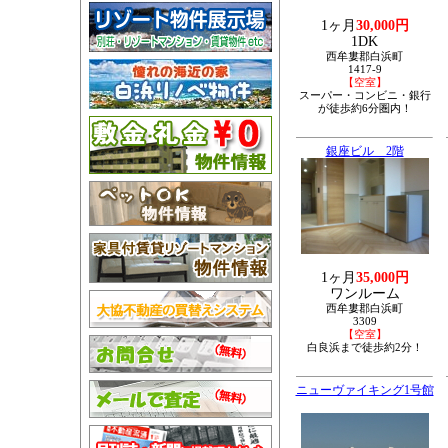
1ヶ月
30,000円
1DK
西牟婁郡白浜町
1417-9
【空室】
スーパー・コンビニ・銀行
が徒歩約6分圏内！
銀座ビル 2階
1ヶ月
35,000円
ワンルーム
西牟婁郡白浜町
3309
【空室】
白良浜まで徒歩約2分！
ニューヴァイキング1号館