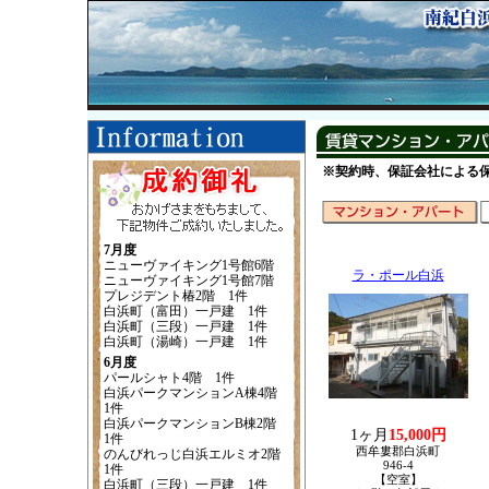
※契約時、保証会社による
7月度
ニューヴァイキング1号館6階
ラ・ポール白浜
ニューヴァイキング1号館7階
プレジデント椿2階 1件
白浜町（富田）一戸建 1件
白浜町（三段）一戸建 1件
白浜町（湯崎）一戸建 1件
6月度
パールシャト4階 1件
白浜パークマンションA棟4階
1件
白浜パークマンションB棟2階
1ヶ月
15,000円
1件
西牟婁郡白浜町
のんびれっじ白浜エルミオ2階
946-4
1件
【空室】
白浜町（三段）一戸建 1件