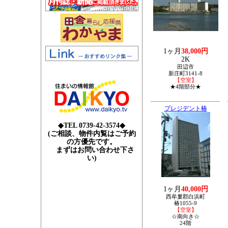
1ヶ月
38,000円
2K
田辺市
新庄町3141-8
【空室】
★4階部分★
プレジデント椿
◆TEL 0739-42-3574◆
(ご相談、物件内覧はご予約
の方優先です。
まずはお問い合わせ下さ
い)
1ヶ月
40,000円
西牟婁郡白浜町
椿1055-9
【空室】
☆南向き☆
24階