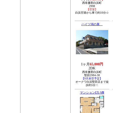
西牟婁郡白浜町
2998
【空室】
白浜空港から車で約10分☆
ハイツ鴻の巣
1ヶ月
65,000円
2DK
西牟婁郡白浜町
堅田2984-38
【9月末空予定】
オークワ白浜堅田店まで徒
歩約5分！
マンションEX-Ⅷ