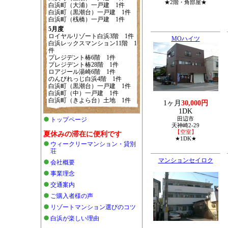
★2階・角部屋★
白浜町（大浦）一戸建 1件
白浜町（黒潮台）一戸建 1件
白浜町（桟橋）一戸建 1件
5月度
ロイヤルリゾート白浜3階 1件
MOハイツ
白浜レックスマンション11階 1
件
プレジデント椿6階 1件
プレジデント椿28階 1件
ロアジール湯崎6階 1件
のんびれっじ白浜4階 1件
白浜町（黒潮台）一戸建 1件
白浜町（中）一戸建 1件
白浜町（きよら台）土地 1件
1ヶ月
30,000円
1DK
田辺市
トップページ
天神崎2-29
【空室】
夏休みの滞在に便利です
★1DK★
ウィークリーマンション・貸別
荘
マンションセイロク
会社概要
事業理念
交通案内
ご購入者様の声
リゾートマンション選びのコツ
白浜が楽しい理由