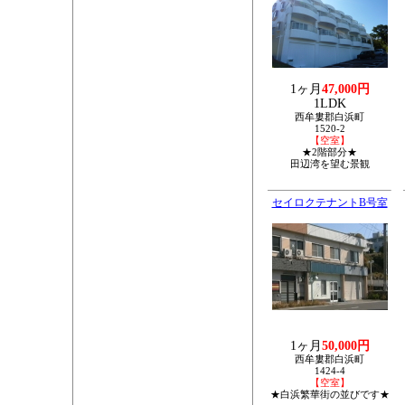
1ヶ月
47,000円
1LDK
西牟婁郡白浜町
1520-2
【空室】
★2階部分★
田辺湾を望む景観
セイロクテナントB号室
1ヶ月
50,000円
西牟婁郡白浜町
1424-4
【空室】
★白浜繁華街の並びです★