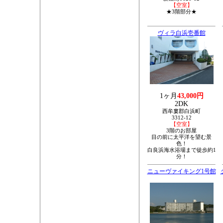
【空室】
★3階部分★
ヴィラ白浜壱番館
1ヶ月
43,000円
2DK
西牟婁郡白浜町
3312-12
【空室】
3階のお部屋
目の前に太平洋を望む景
色！
白良浜海水浴場まで徒歩約1
分！
ニューヴァイキング1号館