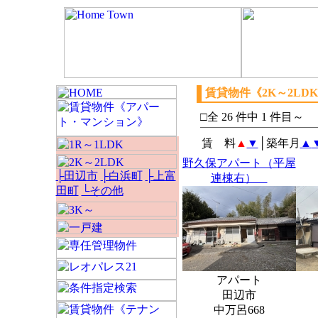
賃貸物件《2K～2LD
□全 26 件中 1 件目～
賃 料
▲
▼
│築年月
▲
野久保アパート（平屋
├田辺市
├白浜町
├上富
連棟右）
田町
└その他
アパート
田辺市
中万呂668