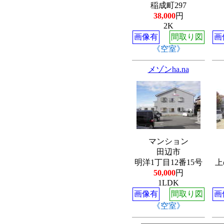
稲成町297
38,000
円
2K
画像有
間取り図
画
《空室》
メゾンha.na
マンション
田辺市
明洋1丁目12番15号
上
50,000
円
1LDK
画像有
間取り図
画
《空室》