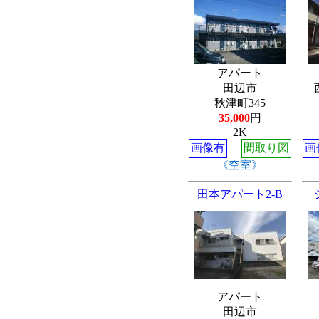
アパート
田辺市
秋津町345
35,000
円
2K
画像有
間取り図
画
《空室》
田本アパート2-B
アパート
田辺市