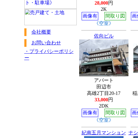
28,000
円
2K
画像有
間取り図
画
《空室》
会社概要
佐向ビル
お問い合わせ
・プライバシーポリシ
ー
アパート
田辺市
高雄2丁目20-17
稲
33,000
円
2DK
画像有
間取り図
画
《空室》
紀南五月マンション
ナ