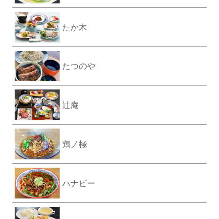
たか木
たつのや
辻庵
鶏ノ極
ハナビー