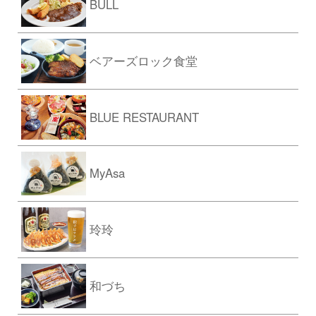
BULL
ベアーズロック食堂
BLUE RESTAURANT
MyAsa
玲玲
和づち