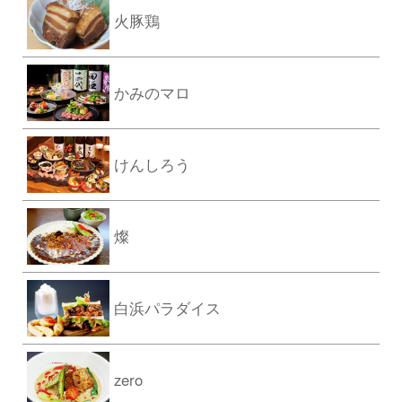
火豚鶏
かみのマロ
けんしろう
燦
白浜パラダイス
zero