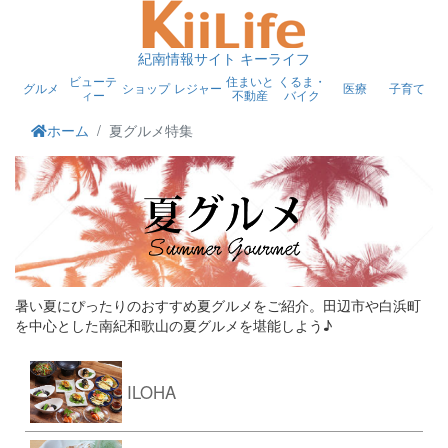
紀南情報サイト キーライフ
ビューテ
住まいと
くるま・
グルメ
ショップ
レジャー
医療
子育て
ィー
不動産
バイク
ホーム
夏グルメ特集
暑い夏にぴったりのおすすめ夏グルメをご紹介。田辺市や白浜町
を中心とした南紀和歌山の夏グルメを堪能しよう♪
ILOHA