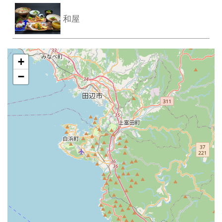
和屋
+
−