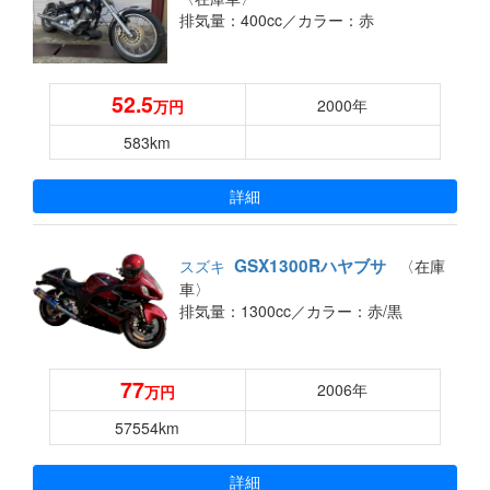
排気量：400cc／
カラー：赤
52.5
2000年
万円
583km
詳細
GSX1300Rハヤブサ
スズキ
〈在庫
車〉
排気量：1300cc／
カラー：赤/黒
77
2006年
万円
57554km
詳細