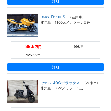
詳細
R1100S
BMW
〈在庫車〉
排気量：1100cc／
カラー：黄色
38.5
1998年
万円
92577km
詳細
JOGデラックス
ヤマハ
〈在庫車〉
排気量：50cc／
カラー：黒