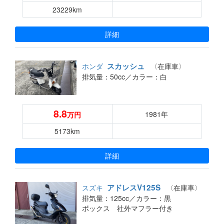
23229km
詳細
スカッシュ
ホンダ
〈在庫車〉
排気量：50cc／
カラー：白
8.8
1981年
万円
5173km
詳細
アドレスV125S
スズキ
〈在庫車〉
排気量：125cc／
カラー：黒
ボックス 社外マフラー付き