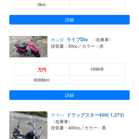
0km
詳細
ライブDio
ホンダ
〈在庫車〉
排気量：50cc／
カラー：赤
1996年
万円
8088km
詳細
ドラッグスター400( 1,273)
ヤマハ
〈在庫車〉
排気量：400cc／
カラー：黒