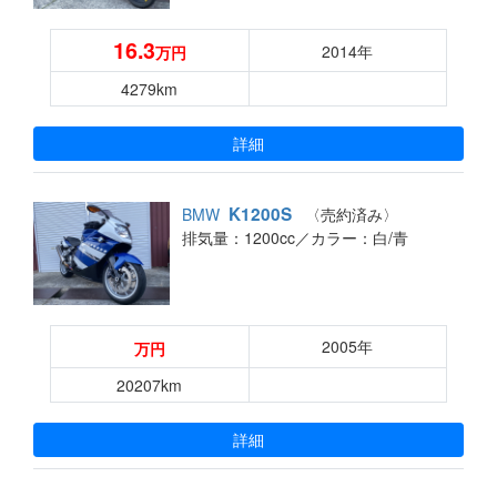
16.3
2014年
万円
4279km
詳細
K1200S
BMW
〈売約済み〉
排気量：1200cc／
カラー：白/青
2005年
万円
20207km
詳細