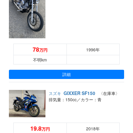
78
1996年
万円
不明km
詳細
GIXXER SF150
スズキ
〈在庫車〉
排気量：150cc／
カラー：青
19.8
2018年
万円