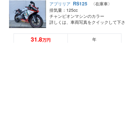
RS125
アプリリア
〈在庫車〉
排気量：125cc
チャンピオンマシンのカラー
詳しくは、車両写真をクイックして下さ
い
31.8
年
万円
6142km
詳細
フュージョン
ホンダ
〈在庫車〉
排気量：250cc／
カラー：黒
フュージョン ☆マフラー交換車☆カス
タム多数 ローダウン エンジン好調
ウイルズウィン ツインマフラー迫力あ
14.8
ります
2005年
万円
詳しくは、車両写真をクイックして下さ
28,045km
い