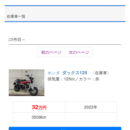
在庫車一覧
□1件目～
前のページ
次のページ
ダックス125
ホンダ
〈在庫車〉
排気量：125cc／
カラー：赤
32
2022年
万円
3509km