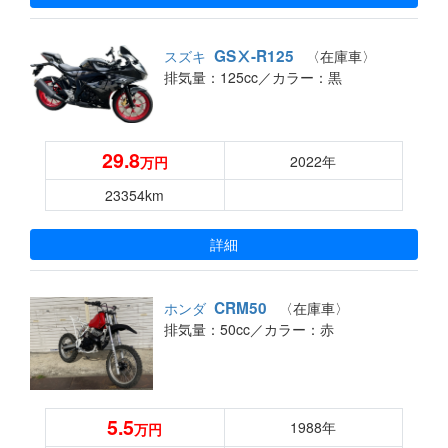
GSⅩ-R125
スズキ
〈在庫車〉
排気量：125cc／
カラー：黒
29.8
2022年
万円
23354km
詳細
CRM50
ホンダ
〈在庫車〉
排気量：50cc／
カラー：赤
5.5
1988年
万円