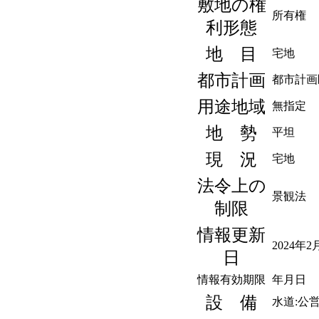
敷地の権
所有権
利形態
地 目
宅地
都市計画
都市計画
用途地域
無指定
地 勢
平坦
現 況
宅地
法令上の
景観法
制限
情報更新
2024年2
日
情報有効期限
年月日
設 備
水道:公