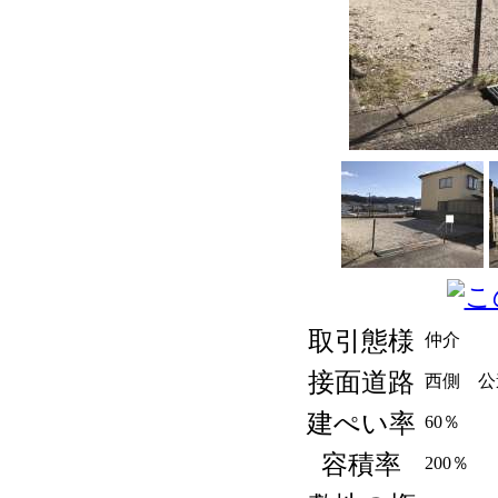
取引態様
仲介
接面道路
西側 公
建ぺい率
60％
容積率
200％