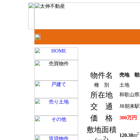
物件名
売地 朝
種 別
土地
所在地
和歌山県
交 通
JR朝来
価 格
300万円
敷地面積
2
120.38
m
2