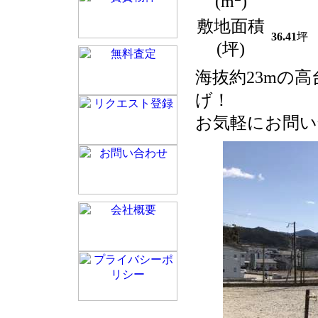
(m
)
敷地面積
36.41
坪
(坪)
海抜約23mの高台
げ！
お気軽にお問い