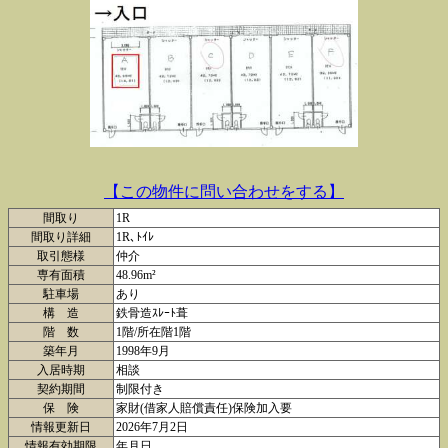
【この物件に問い合わせをする】
間取り
1R
間取り詳細
1R､ﾄｲﾚ
取引態様
仲介
専有面積
48.96m²
駐車場
あり
構 造
鉄骨造ｽﾚｰﾄ葺
階 数
1階/所在階1階
築年月
1998年9月
入居時期
相談
契約期間
制限付き
保 険
家財(借家人賠償責任)保険加入要
情報更新日
2026年7月2日
情報有効期限
年月日