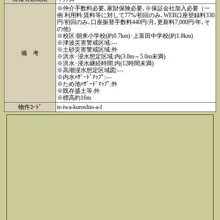
※仲介手数料必要､家財保険必要､※保証会社加入必要（一
例 利用料:賃料等に対して77%/初回のみ､WEB口座登録料330
円/初回のみ､口座振替手数料440円/月､更新料7,000円/年､そ
の他)
※校区:朝来小学校(約0.7km)･上富田中学校(約1.8km)
※津波災害警戒区域:―
※土砂災害警戒区域:外
備 考
※洪水･浸水想定区域:内(3.0m～5.0m未満)
※洪水･浸水継続時間:内(12時間未満)
※高潮浸水想定区域図:―
※内水ﾊｻﾞｰﾄﾞﾏｯﾌﾟ:―
※ため池ﾊｻﾞｰﾄﾞﾏｯﾌﾟ:外
※既存盛土等:外
※標高約16m
物件ｺｰﾄﾞ
te-iwa-kuroshio-a-f