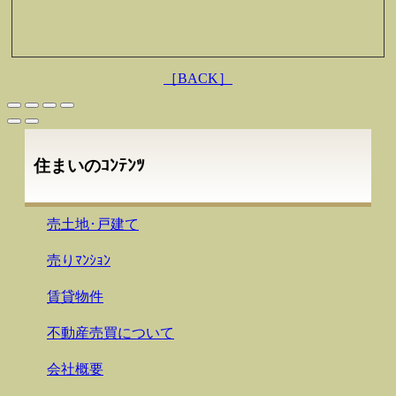
［BACK］
住まいのｺﾝﾃﾝﾂ
売土地･戸建て
売りﾏﾝｼｮﾝ
賃貸物件
不動産売買について
会社概要