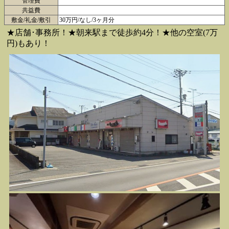
管理費
共益費
敷金/礼金/敷引
30万円/なし/3ヶ月分
★店舗･事務所！★朝来駅まで徒歩約4分！★他の空室(7万
円)もあり！