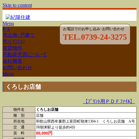
Skip to content
Menu
ﾎｰﾑ
お電話でのお申し込み･お問い合わせ
売土地･戸建て
TEL.0739-24-3275
売りﾏﾝｼｮﾝ
賃貸物件
不動産売買について
会社概要
お問い合わせ
Menu
くろしお店舗
【ﾌﾟﾘﾝﾄ用ＰＤＦﾌｧｲﾙ】
物件名
くろしお店舗
種 別
店舗
所在地
和歌山県西牟婁郡上富田町朝来1304-1 くろしお店舗 A号
交 通
JR朝来駅より徒歩約4分
80,000円
賃 料