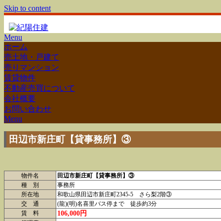
Skip to content
Menu
ホーム
売土地・戸建て
売りマンション
賃貸物件
不動産売買について
会社概要
お問い合わせ
Menu
田辺市新庄町【貸事務所】③
物件名
田辺市新庄町【貸事務所】③
種 別
事務所
所在地
和歌山県田辺市新庄町2345-5 さら梨2階③
交 通
(龍)(明)名喜里バス停まで 徒歩約3分
106,000円
賃 料