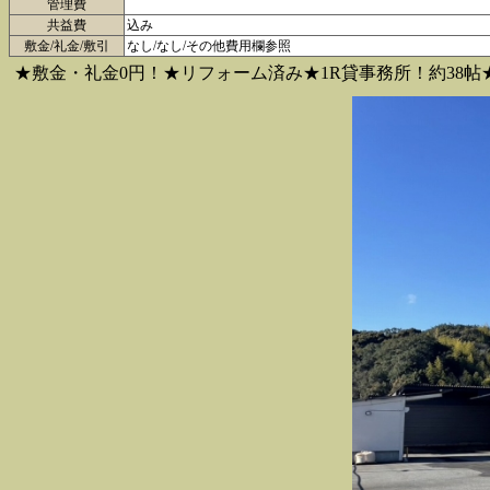
管理費
共益費
込み
敷金/礼金/敷引
なし/なし/その他費用欄参照
★敷金・礼金0円！★リフォーム済み★1R貸事務所！約38帖