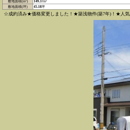
敷地面積(m²)
149.37
m²
敷地面積(坪)
45.18
坪
☆成約済み★価格変更しました！★築浅物件(築7年)！★人気の