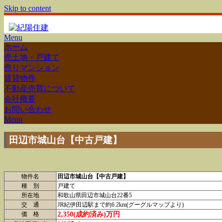
Skip to content
Menu
ホーム
売土地・戸建て
売りマンション
賃貸物件
不動産売買について
会社概要
お問い合わせ
Menu
田辺市城山台【中古戸建】
物件名
田辺市城山台【中古戸建】
種 別
戸建て
所在地
和歌山県田辺市城山台22番5
交 通
JR紀伊田辺駅まで約6.2km(グーグルマップより)
2,350(成約済み)万円
価 格