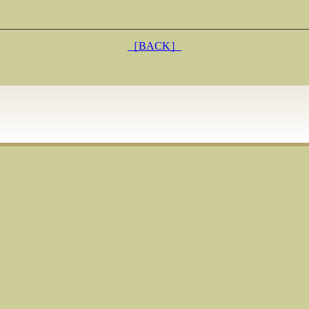
［BACK］