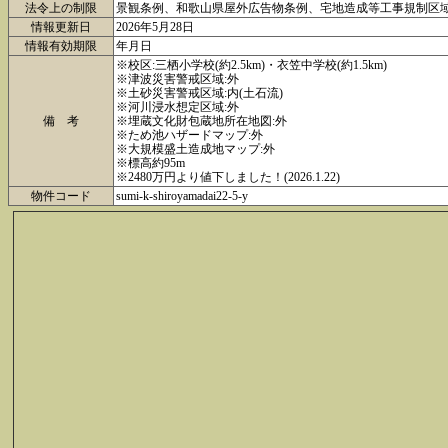
法令上の制限
景観条例、和歌山県屋外広告物条例、宅地造成等工事規制区
情報更新日
2026年5月28日
情報有効期限
年月日
※校区:三栖小学校(約2.5km)・衣笠中学校(約1.5km)
※津波災害警戒区域:外
※土砂災害警戒区域:内(土石流)
※河川浸水想定区域:外
備 考
※埋蔵文化財包蔵地所在地図:外
※ため池ハザードマップ:外
※大規模盛土造成地マップ:外
※標高約95m
※2480万円より値下しました！(2026.1.22)
物件コード
sumi-k-shiroyamadai22-5-y