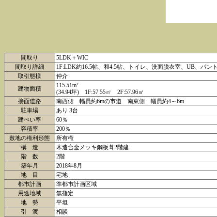
間取り
5LDK＋WIC
間取り詳細
1F:LDK約16.5帖、和4.5帖、トイレ、洗面脱衣室、UB、パン
取引態様
仲介
115.51m²
建物面積
(34.94坪) 1F:57.55㎡ 2F:57.96㎡
接面道路
南西側 幅員約6mの市道 南東側 幅員約4～6m
駐車場
あり 3台
建ぺい率
60％
容積率
200％
敷地の権利形態
所有権
構 造
木造合金メッキ鋼板葺2階建
階 数
2階
築年月
2018年8月
地 目
宅地
都市計画
準都市計画区域
用途地域
無指定
地 勢
平坦
引 渡
相談