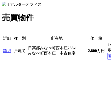
売買物件
詳細
種 別
所在地
価 格
7
日高郡みなべ町西本庄255-1
詳細
戸建て
2,800
万円
みなべ町西本庄 中古住宅