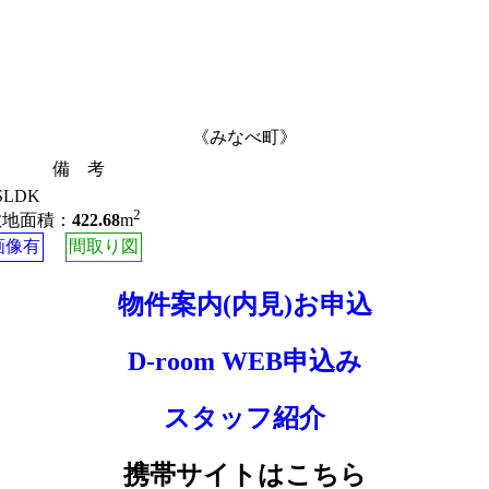
《みなべ町》
備 考
SLDK
2
敷地面積：
422.68
m
画像有
間取り図
物件案内(内見)お申込
D-room WEB申込み
スタッフ紹介
携帯サイトはこちら