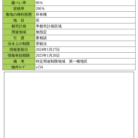
建ぺい率
60％
容積率
200％
敷地の権利形態
所有権
地 目
田
都市計画
準都市計画区域
用途地域
無指定
引 渡
要相談
法令上の制限
景観法
情報更新日
2024年1月27日
情報有効期限
2025年1月26日
備 考
特定用途制限地域 第一種地区
物件ｺｰﾄﾞ
s154