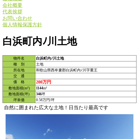
会社概要
代表挨拶
お問い合わせ
個人情報保護方針
白浜町内ﾉ川土地
物件名
白浜町内ﾉ川土地
種 別
土地
所在地
和歌山県西牟婁郡白浜町内ﾉ川字重王
交 通
200万円
価 格
敷地面積(m²)
1144
m²
敷地面積(坪)
346
坪
坪単価
0.58万円/坪
自然に囲まれた広大な土地！日当たり最高です