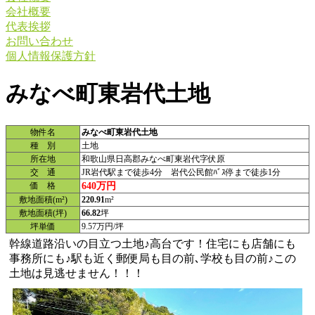
会社概要
代表挨拶
お問い合わせ
個人情報保護方針
みなべ町東岩代土地
物件名
みなべ町東岩代土地
種 別
土地
所在地
和歌山県日高郡みなべ町東岩代字伏原
交 通
JR岩代駅まで徒歩4分 岩代公民館ﾊﾞｽ停まで徒歩1分
640万円
価 格
敷地面積(m²)
220.91
m²
敷地面積(坪)
66.82
坪
坪単価
9.57万円/坪
幹線道路沿いの目立つ土地♪高台です！住宅にも店舗にも
事務所にも♪駅も近く郵便局も目の前､学校も目の前♪この
土地は見逃せません！！！