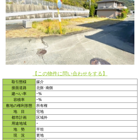
【この物件に問い合わせをする】
取引態様
媒介
接面道路
北側･南側
建ぺい率
ｰ％
容積率
ｰ％
敷地の権利形態
所有権
地 目
宅地
都市計画
区域外
用途地域
ｰ
地 勢
平坦
現 況
更地