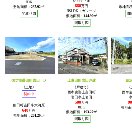
鮎川字下附
5DK
880
万円
敷地面積：
237.92
m²
敷地面
5SLDK＋ガレージ
間取り図
間
敷地面積：
144.90
m²
間取り図
御坊市藤田町吉田 D
上富田町岩田戸建
白
《土地》
《戸建て》
《
西牟婁郡上富田町
西牟
契約中
岩田字上岩田
500
90
万円
藤田町吉田字大河原
8DK
敷地面
640
万円
敷地面積：
193.27
m²
敷地面積：
201.20
m²
間取り図