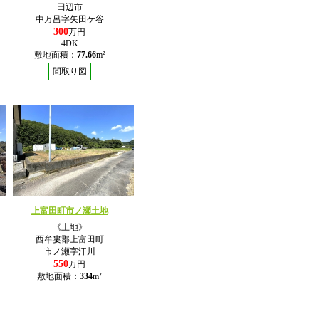
田辺市
中万呂字矢田ケ谷
300
万円
4DK
敷地面積：
77.66
m²
間取り図
上富田町市ノ瀬土地
《土地》
西牟婁郡上富田町
市ノ瀬字汗川
550
万円
敷地面積：
334
m²