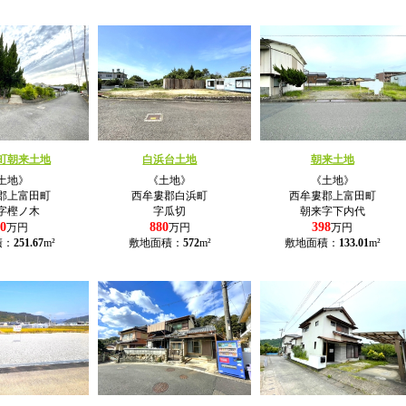
町朝来土地
白浜台土地
朝来土地
土地》
《土地》
《土地》
郡上富田町
西牟婁郡白浜町
西牟婁郡上富田町
字樫ノ木
字瓜切
朝来字下内代
0
880
398
万円
万円
万円
積：
251.67
m²
敷地面積：
572
m²
敷地面積：
133.01
m²