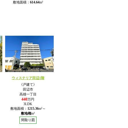
敷地面積：
614.64
m²
ウィステリア田辺1階
《戸建て》
田辺市
高雄一丁目
440
万円
3LDK
敷地面積：
1215.36
m²～
敷地権
m²
間取り図