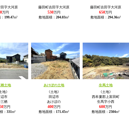
吉田字大河原
藤田町吉田字大河原
藤田町吉田字大河原
0
530
650
万円
万円
万円
積：
199.47
m²
敷地面積：
204.03
m²
敷地面積：
294.36
m²
三栖土地
あけぼの土地
生馬土地
土地》
《土地》
《土地》
田辺市
田辺市
西牟婁郡上富田町
中三栖
あけぼの
生馬字小西
50
400
600
万円
万円
万円
積：
331
m²
敷地面積：
171.45
m²
敷地面積：
2504
m²