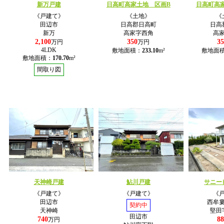
新万戸建
日高町高家土地 区画B
日高町高
《戸建て》
《土地》
《
田辺市
日高郡日高町
日高
新万
高家字西角
高
2,100
350
35
万円
万円
4LDK
敷地面積：
233.10
m²
敷地面
敷地面積：
170.70
m²
間取り図
天神崎戸建
鮎川戸建
サニー
《戸建て》
《戸建て》
《
田辺市
西牟
契約中
天神崎
堅田
田辺市
740
88
万円