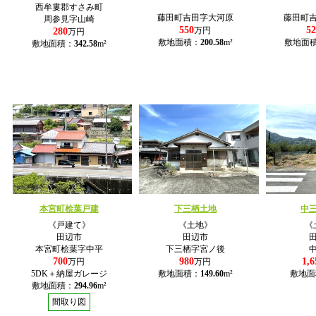
西牟婁郡すさみ町
藤田町吉田字大河原
藤田町
周参見字山崎
550
52
280
万円
万円
敷地面積：
200.58
m²
敷地面
敷地面積：
342.58
m²
本宮町桧葉戸建
下三栖土地
中
《戸建て》
《土地》
《
田辺市
田辺市
本宮町桧葉字中平
下三栖字宮ノ後
700
980
1,6
万円
万円
5DK＋納屋ガレージ
敷地面積：
149.60
m²
敷地面
敷地面積：
294.96
m²
間取り図