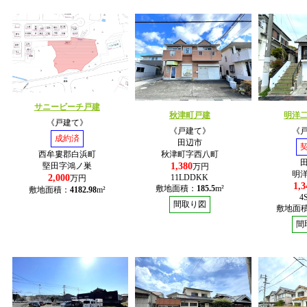
サニービーチ戸建
秋津町戸建
明洋
《戸建て》
《戸建て》
《
成約済
田辺市
西牟婁郡白浜町
秋津町字西八町
1,380
堅田字鴻ノ巣
万円
明
2,000
11LDDKK
万円
1,3
敷地面積：
185.5
m²
敷地面積：
4182.98
m²
4
間取り図
敷地面
間