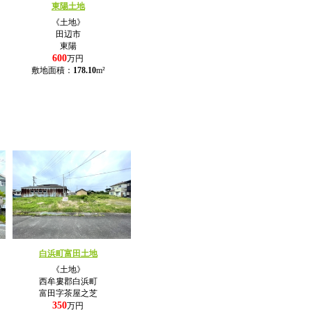
東陽土地
《土地》
田辺市
東陽
600
万円
敷地面積：
178.10
m²
白浜町富田土地
《土地》
西牟婁郡白浜町
富田字茶屋之芝
350
万円