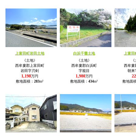
上富田町岩田土地
白浜千畳土地
上富田
《土地》
《土地》
《
西牟婁郡上富田町
西牟婁郡白浜町
西牟婁
岩田字刃剣
字籠目
朝来
1,198
1,980
22
万円
万円
敷地面積：
283
m²
敷地面積：
434
m²
敷地面