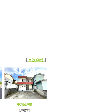
【
▼次60件
】
中万呂戸建
《戸建て》