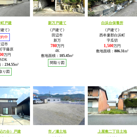
養町戸建
新万戸建て
白浜台保養所
戸建て》
《戸建て》
《戸建て》
田辺市
西牟婁郡白浜町
契約中
新万
字瓜切
田辺市
780
1,500
万円
万円
町字藤原
4K
敷地面積：
886.31
m²
00
万円
敷地面積：
105.45
m²
5SDK
間取り図
積：
234.55
m²
取り図
紀の台）戸建
市ノ瀬土地
上屋敷二丁目土地