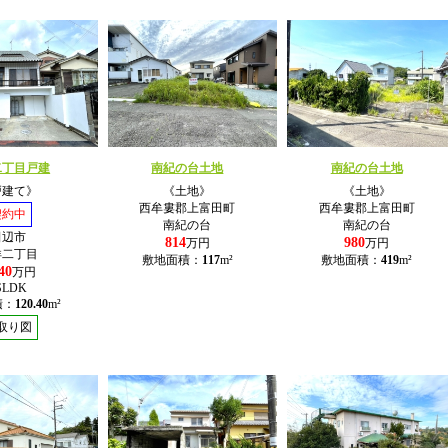
二丁目戸建
南紀の台土地
南紀の台土地
戸建て》
《土地》
《土地》
西牟婁郡上富田町
西牟婁郡上富田町
契約中
南紀の台
南紀の台
田辺市
814
980
万円
万円
洋二丁目
敷地面積：
117
m²
敷地面積：
419
m²
40
万円
SLDK
積：
120.40
m²
取り図