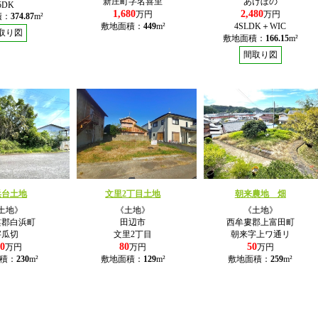
新庄町字名喜里
あけぼの
5DK
1,680
2,480
万円
万円
積：
374.87
m²
敷地面積：
449
m²
4SLDK＋WIC
取り図
敷地面積：
166.15
m²
間取り図
浜台土地
文里2丁目土地
朝来農地 畑
土地》
《土地》
《土地》
婁郡白浜町
田辺市
西牟婁郡上富田町
字瓜切
文里2丁目
朝来字上ワ通リ
0
80
50
万円
万円
万円
積：
230
m²
敷地面積：
129
m²
敷地面積：
259
m²