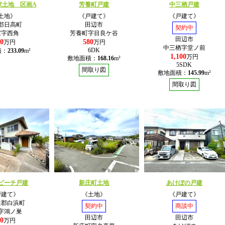
家土地 区画A
芳養町戸建
中三栖戸建
土地》
《戸建て》
《戸建て》
郡日高町
田辺市
契約中
家字西角
芳養町字目良ケ谷
田辺市
0
580
万円
万円
中三栖字堂ノ前
6DK
積：
233.09
m²
1,100
万円
敷地面積：
168.16
m²
5SDK
間取り図
敷地面積：
145.99
m²
間取り図
ビーチ戸建
新庄町土地
あけぼの戸建
戸建て》
《土地》
《戸建て》
婁郡白浜町
契約中
商談中
字鴻ノ巣
田辺市
田辺市
0
万円