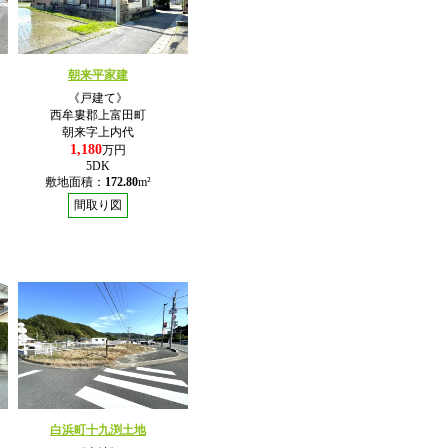
朝来平家建
《戸建て》
西牟婁郡上富田町
朝来字上内代
1,180
万円
5DK
敷地面積：
172.80
m²
間取り図
白浜町十九渕土地