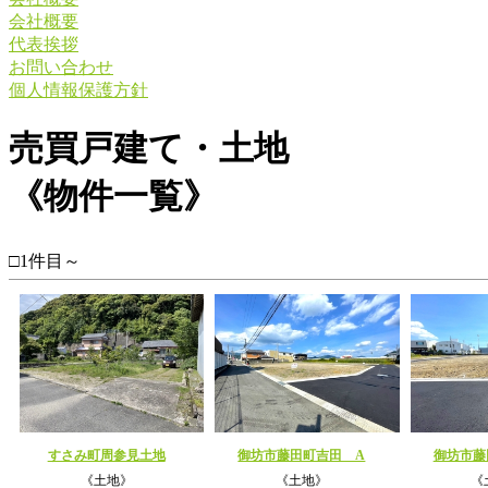
会社概要
代表挨拶
お問い合わせ
個人情報保護方針
売買戸建て・土地
《物件一覧》
□1件目～
すさみ町周参見土地
御坊市藤田町吉田 A
御坊市藤
《土地》
《土地》
《