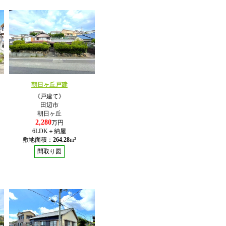
朝日ヶ丘戸建
《戸建て》
田辺市
朝日ヶ丘
2,280
万円
6LDK＋納屋
敷地面積：
264.28
m²
間取り図