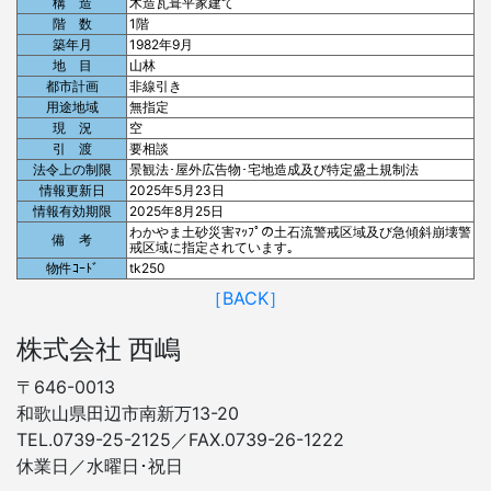
構 造
木造瓦葺平家建て
階 数
1階
築年月
1982年9月
地 目
山林
都市計画
非線引き
用途地域
無指定
現 況
空
引 渡
要相談
法令上の制限
景観法･屋外広告物･宅地造成及び特定盛土規制法
情報更新日
2025年5月23日
情報有効期限
2025年8月25日
わかやま土砂災害ﾏｯﾌﾟの土石流警戒区域及び急傾斜崩壊警
備 考
戒区域に指定されています｡
物件ｺｰﾄﾞ
tk250
［BACK］
株式会社 西嶋
〒646-0013
和歌山県田辺市南新万13-20
TEL.0739-25-2125／FAX.0739-26-1222
休業日／水曜日･祝日