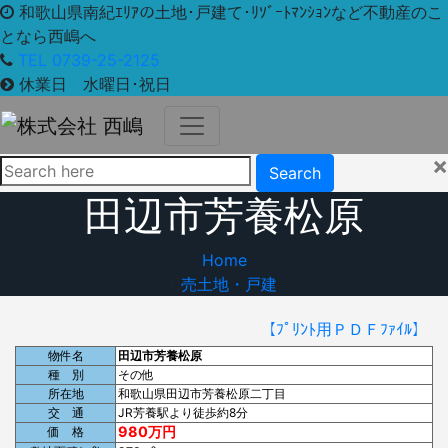
和歌山県南紀ｴﾘｱの土地･戸建て･ﾘｿﾞｰﾄﾏﾝｼｮﾝなど不動産のこ
となら西嶋へ
TEL 0739-25-2125
休業日 水曜日･祝日
×
Search
田辺市芳養松原
Home
売土地・戸建
【ﾌﾟﾘﾝﾄ用ＰＤＦﾌｧｲﾙ】
物件名
田辺市芳養松原
種 別
その他
所在地
和歌山県田辺市芳養松原二丁目
交 通
JR芳養駅より徒歩約8分
980万円
価 格