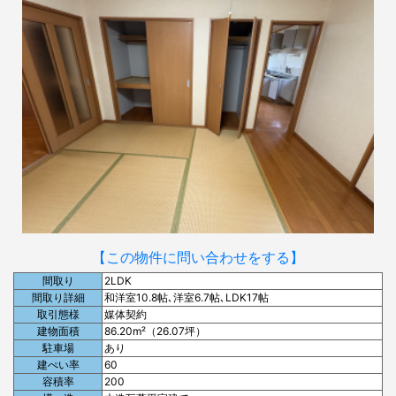
【この物件に問い合わせをする】
間取り
2LDK
間取り詳細
和洋室10.8帖､洋室6.7帖､LDK17帖
取引態様
媒体契約
建物面積
86.20m²（26.07坪）
駐車場
あり
建ぺい率
60
容積率
200