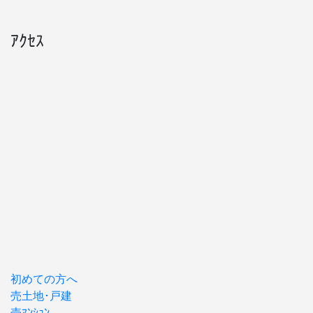
ｱｸｾｽ
初めての方へ
売土地･戸建
売ﾏﾝｼｮﾝ