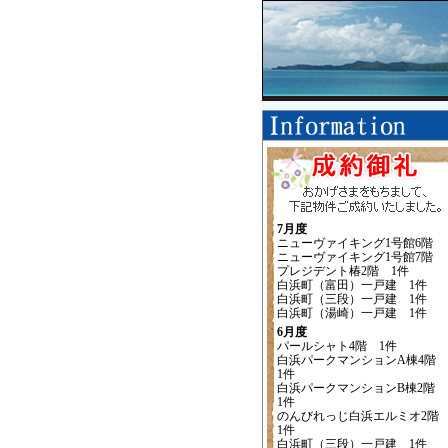
7月度
ニューヴァイキング1号館6階
ニューヴァイキング1号館7階
プレジデント椿2階 1件
白浜町（富田）一戸建 1件
白浜町（三段）一戸建 1件
白浜町（湯崎）一戸建 1件
6月度
パールシャト4階 1件
白浜パークマンションA棟4階
1件
白浜パークマンションB棟2階
1件
のんびれっじ白浜エルミオ2
1件
白浜町（三段）一戸建 1件