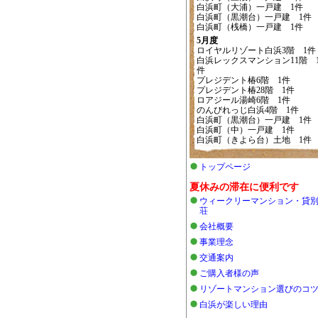
白浜町（大浦）一戸建 1件
白浜町（黒潮台）一戸建 1件
白浜町（桟橋）一戸建 1件
5月度
ロイヤルリゾート白浜3階 1件
白浜レックスマンション11階 
件
プレジデント椿6階 1件
プレジデント椿28階 1件
ロアジール湯崎6階 1件
のんびれっじ白浜4階 1件
白浜町（黒潮台）一戸建 1件
白浜町（中）一戸建 1件
白浜町（きよら台）土地 1件
トップページ
夏休みの滞在に便利です
ウィークリーマンション・貸
荘
会社概要
事業理念
交通案内
ご購入者様の声
リゾートマンション選びのコ
白浜が楽しい理由