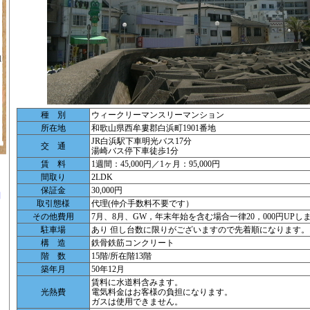
1
種 別
ウィークリーマンスリーマンション
所在地
和歌山県西牟婁郡白浜町1901番地
JR白浜駅下車明光バス17分
交 通
湯崎バス停下車徒歩1分
賃 料
1週間：45,000円／1ヶ月：95,000円
間取り
2LDK
保証金
30,000円
別
取引態様
代理(仲介手数料不要です）
その他費用
7月、8月、GW，年末年始を含む場合一律20，000円UPし
駐車場
あり 但し台数に限りがございますので先着順になります。
構 造
鉄骨鉄筋コンクリート
階 数
15階/所在階13階
築年月
50年12月
ツ
賃料に水道料含みます。
光熱費
電気料金はお客様の負担になります。
ガスは使用できません。