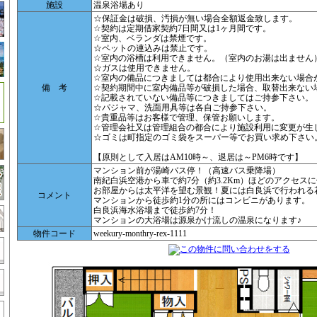
施設
温泉浴場あり
☆保証金は破損、汚損が無い場合全額返金致します。
☆契約は定期借家契約7日間又は1ヶ月間です。
☆室内、ベランダは禁煙です。
☆ペットの連込みは禁止です。
☆室内の浴槽は利用できません。（室内のお湯は出ません
☆ガスは使用できません。
☆室内の備品につきましては都合により使用出来ない場合
備 考
☆契約期間中に室内備品等が破損した場合、取替出来ない
☆記載されていない備品等につきましてはご持参下さい。
☆パジャマ、洗面用具等は各自ご持参下さい。
☆貴重品等はお客様で管理、保管お願いします。
☆管理会社又は管理組合の都合により施設利用に変更が生
☆ゴミは町指定のゴミ袋をスーパー等でお買い求め下さい
【原則として入居はAM10時～、退居は～PM6時です】
マンション前が湯崎バス停！（高速バス乗降場）
南紀白浜空港から車で約7分（約3.2Km）ほどのアクセス
お部屋からは太平洋を望む景観！夏には白良浜で行われる
コメント
マンションから徒歩約1分の所にはコンビニがあります。
白良浜海水浴場まで徒歩約7分！
マンションの大浴場は源泉かけ流しの温泉になります♪
物件コード
weekury-monthry-rex-1111