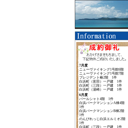
7月度
ニューヴァイキング1号館6階
ニューヴァイキング1号館7階
プレジデント椿2階 1件
白浜町（富田）一戸建 1件
白浜町（三段）一戸建 1件
白浜町（湯崎）一戸建 1件
6月度
パールシャト4階 1件
白浜パークマンションA棟4階
1件
白浜パークマンションB棟2階
1件
のんびれっじ白浜エルミオ2
1件
白浜町（三段）一戸建 1件