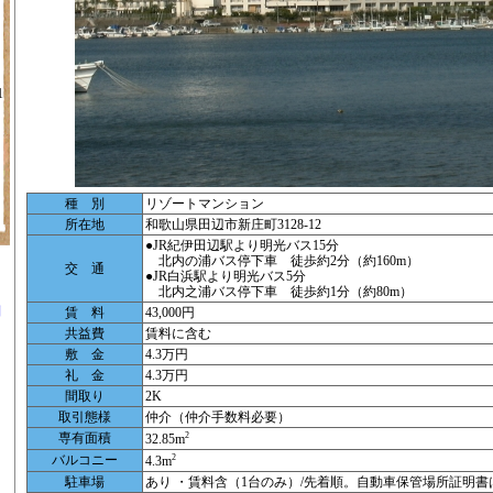
1
種 別
リゾートマンション
所在地
和歌山県田辺市新庄町3128-12
●JR紀伊田辺駅より明光バス15分
北内の浦バス停下車 徒歩約2分（約160m）
交 通
●JR白浜駅より明光バス5分
北内之浦バス停下車 徒歩約1分（約80m）
別
賃 料
43,000円
共益費
賃料に含む
敷 金
4.3万円
礼 金
4.3万円
間取り
2K
取引態様
仲介（仲介手数料必要）
専有面積
2
32.85m
ツ
バルコニー
2
4.3m
駐車場
あり ・賃料含（1台のみ）/先着順。自動車保管場所証明