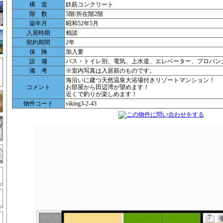
構 造
鉄筋コンクリート
階 数
5階/所在階2階
築年月
昭和52年5月
入居時期
相談
契約期間
2年
保 険
加入要
設 備
バス・トイレ別、電気、上水道、エレベーター、プロパン
備 考
※室内写真は入居前のものです。
海沿いに建つ天然温泉大浴場付きリゾートマンション！
コメント
お部屋から田辺湾が望めます！
近くで釣りが楽しめます！
物件コード
viking3-2-43