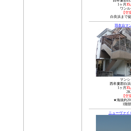
西牟婁郡白浜
1ヶ月
35
ワンル
【空
白良浜まで徒
羽衣台マ
マンシ
西牟婁郡白浜町3
1ヶ月
35
2K
【空
★海抜約2
1階
ニューヴァイ