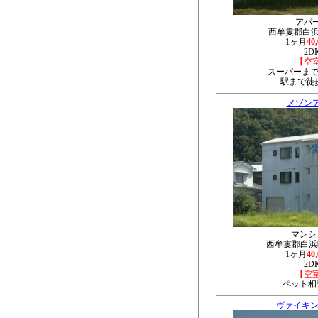
アパ
西牟婁郡白浜町
1ヶ月
40
2D
【空
スーパーまで
駅まで徒
メゾン
マンシ
西牟婁郡白浜町
1ヶ月
40
2D
【空
ペット相
ヴァイキン