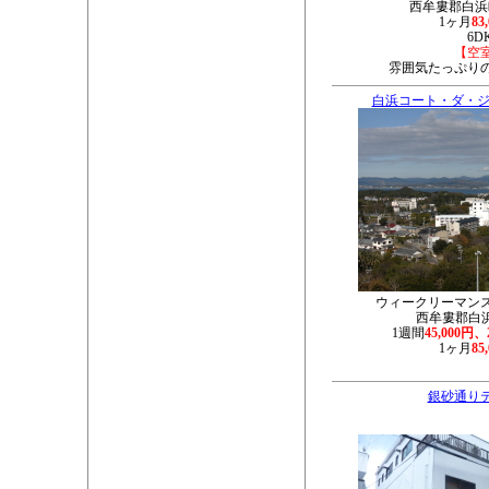
西牟婁郡白浜町
1ヶ月
83
6D
【空
雰囲気たっぷり
白浜コート・ダ・ジ
ウィークリーマン
西牟婁郡白浜町
1週間
45,000円、
1ヶ月
85
銀砂通り