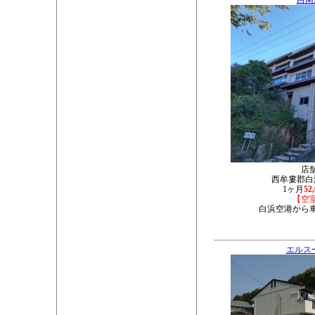
白南
店
西牟婁郡白浜
1ヶ月
52
【空
白浜空港から車
エルス