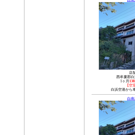
白南
店
西牟婁郡白浜
1ヶ月
13
【空
白浜空港から車
白南