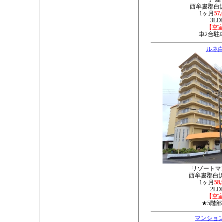
西牟婁郡白浜
1ヶ月
57
3LD
【空
車2台駐
ルネ
リゾートマ
西牟婁郡白浜町
1ヶ月
58
2LD
【空
★5階
マンション