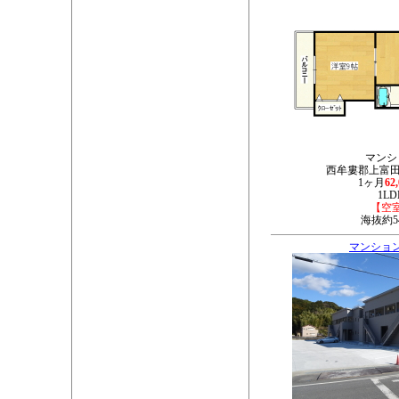
マンシ
西牟婁郡上富田町
1ヶ月
62
1LD
【空
海抜約5
マンション