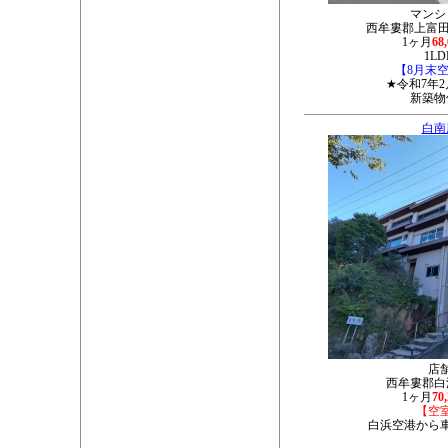
マンシ
西牟婁郡上富田町
1ヶ月
68
1LD
【8月末
★令和7年
新築物
白南
店
西牟婁郡白浜
1ヶ月
70
【空
白浜空港から車