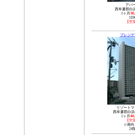
アパ
西牟婁郡白浜町
1ヶ月
38
1D
【空
プレジデ
リゾートマ
西牟婁郡白浜町
1ヶ月
40
【空
☆南向
24