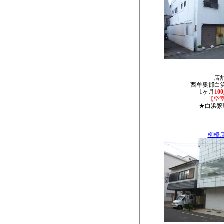
店
西牟婁郡白浜町
1ヶ月
10
【空
★白浜繁
柳橋