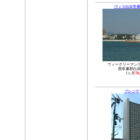
ヴィラ白浜壱番
ウィークリーマン
西牟婁郡白浜町
1ヶ月
78
プレジデ