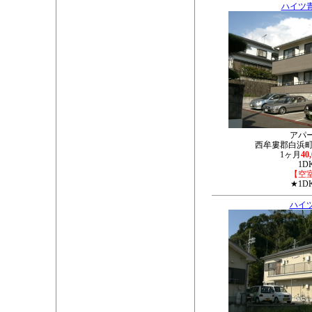
ハイツ
アパ
西牟婁郡白浜町堅
1ヶ月
40
1D
【空
★1D
ハイ