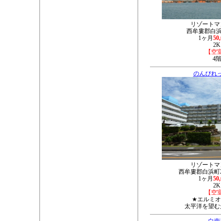
リゾートマ
西牟婁郡白浜町
1ヶ月
50
2K
【空
4
のんびれ
リゾートマ
西牟婁郡白浜町29
1ヶ月
50
2K
【空
★エルミオ
太平洋を望む