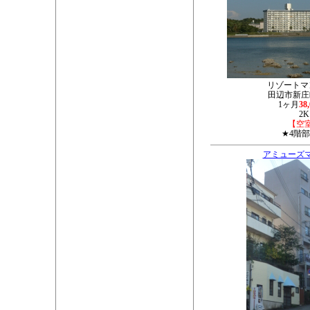
リゾートマ
田辺市新庄町
1ヶ月
38
2K
【空
★4階
アミューズ