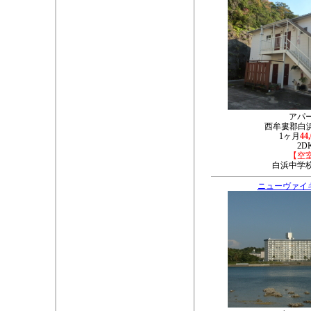
アパ
西牟婁郡白浜町
1ヶ月
44
2D
【空
白浜中学
ニューヴァイ