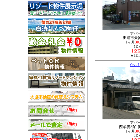
アパ
田辺市天神
1ヶ月
30
1D
【空
★1D
かお
アパ
西牟婁郡白浜町
1ヶ月
30
2D