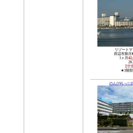
リゾートマ
田辺市新庄町3
1ヶ月
42
2K
【空
★3階
のんびれっじ