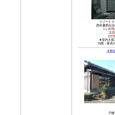
リゾートマ
西牟婁郡白浜町
1ヶ月
79
2LD
【空
★室内大変
16階・家具
才野
戸建