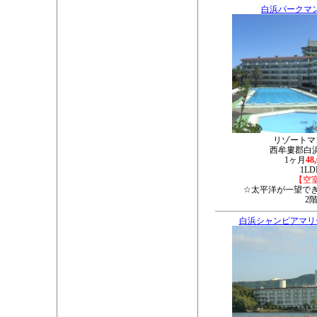
白浜パークマ
リゾートマ
西牟婁郡白浜町
1ヶ月
48
1LD
【空
☆太平洋が一望で
2
白浜シャンピアマリ