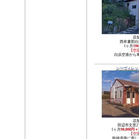
店
西牟婁郡白浜
1ヶ月
19
【空
白浜空港から車
シーヴィレッ
店
田辺市文里2丁
1ヶ月
90,000円
【空
幹線道路に面し