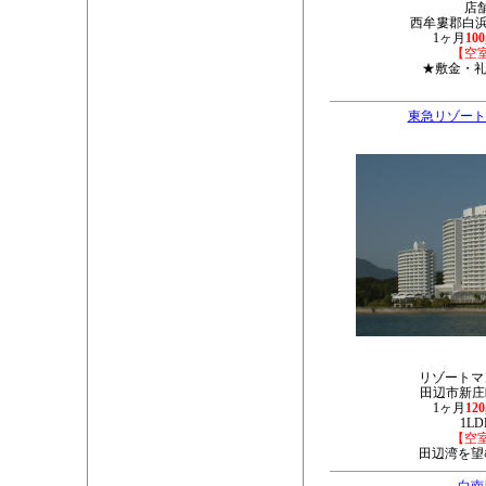
店
西牟婁郡白浜町
1ヶ月
10
【空
★敷金・礼
東急リゾート
リゾートマ
田辺市新庄町
1ヶ月
12
1LD
【空
田辺湾を望