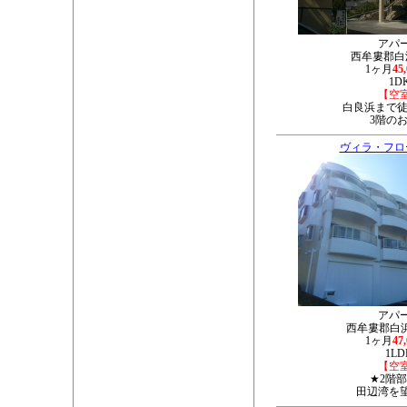
アパ
西牟婁郡白浜
1ヶ月
45
1D
【空
白良浜まで徒
3階の
ヴィラ・フロ
アパ
西牟婁郡白浜町
1ヶ月
47
1LD
【空
★2階
田辺湾を