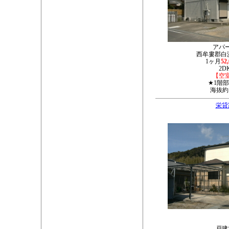
アパ
西牟婁郡白浜
1ヶ月
52
2D
【空
★1階
海抜約
栄貸
戸建