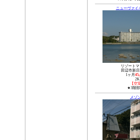
ニューヴァイ
リゾートマ
田辺市新庄町
1ヶ月
45
2K
【空
★3階
メゾン