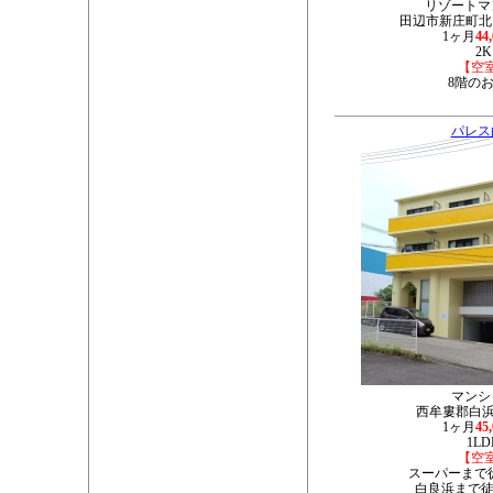
リゾートマ
田辺市新庄町北内
1ヶ月
44
2K
【空
8階の
パレス
マンシ
西牟婁郡白浜町
1ヶ月
45
1LD
【空
スーパーまで
白良浜まで徒