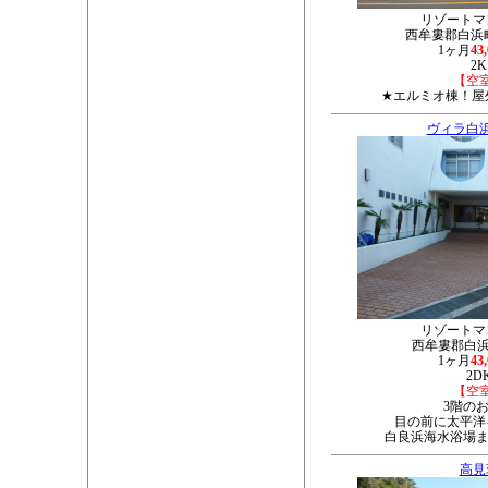
リゾートマ
西牟婁郡白浜町29
1ヶ月
43
2K
【空
★エルミオ棟！屋
ヴィラ白
リゾートマ
西牟婁郡白浜町
1ヶ月
43
2D
【空
3階の
目の前に太平洋
白良浜海水浴場ま
高見