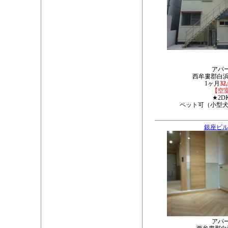
アパ
西牟婁郡白浜町
1ヶ月
32
【空
★2D
ペット可（小型犬
銀座ビル
アパ