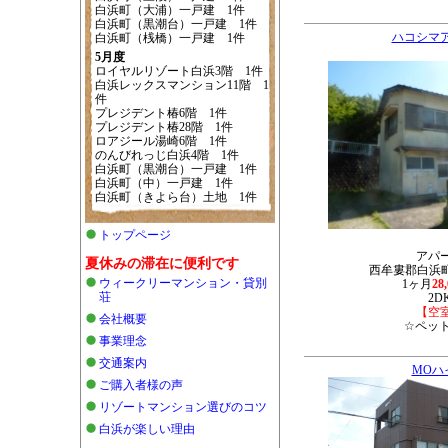
白浜町（大浦）一戸建 1件
白浜町（黒潮台）一戸建 1件
ハコシマ
白浜町（桟橋）一戸建 1件
5月度
ロイヤルリゾート白浜3階 1件
白浜レックスマンション11階 1
件
プレジデント椿6階 1件
プレジデント椿28階 1件
ロアジール湯崎6階 1件
のんびれっじ白浜4階 1件
白浜町（黒潮台）一戸建 1件
白浜町（中）一戸建 1件
白浜町（きよら台）土地 1件
トップページ
アパ
夏休みの滞在に便利です
西牟婁郡白浜町堅
ウィークリーマンション・貸別
1ヶ月
28
荘
2D
【空
会社概要
☆ペッ
事業理念
交通案内
MOハ
ご購入者様の声
リゾートマンション選びのコツ
白浜が楽しい理由