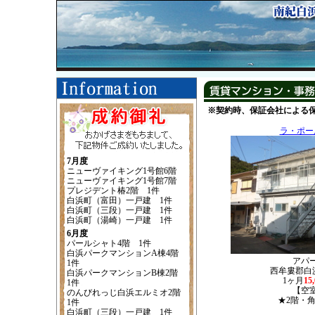
※契約時、保証会社による
ラ・ポー
7月度
ニューヴァイキング1号館6階
ニューヴァイキング1号館7階
プレジデント椿2階 1件
白浜町（富田）一戸建 1件
白浜町（三段）一戸建 1件
白浜町（湯崎）一戸建 1件
6月度
パールシャト4階 1件
白浜パークマンションA棟4階
アパ
1件
西牟婁郡白浜
白浜パークマンションB棟2階
1ヶ月
15
1件
【空
のんびれっじ白浜エルミオ2階
★2階・
1件
白浜町（三段）一戸建 1件