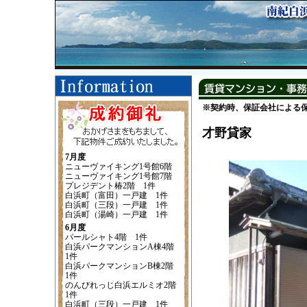
※契約時、保証会社による
才野貸家
7月度
ニューヴァイキング1号館6階
ニューヴァイキング1号館7階
プレジデント椿2階 1件
白浜町（富田）一戸建 1件
白浜町（三段）一戸建 1件
白浜町（湯崎）一戸建 1件
6月度
パールシャト4階 1件
白浜パークマンションA棟4階
1件
白浜パークマンションB棟2階
1件
のんびれっじ白浜エルミオ2階
1件
白浜町（三段）一戸建 1件