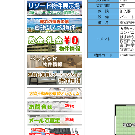
契約期間
2年
保 険
加入要
設 備
バス・ト
備 考
※室内外
★車6～
コンビニ
はまゆう
コメント
西富田小
富田中学
雰囲気た
物件コード
chintaikod