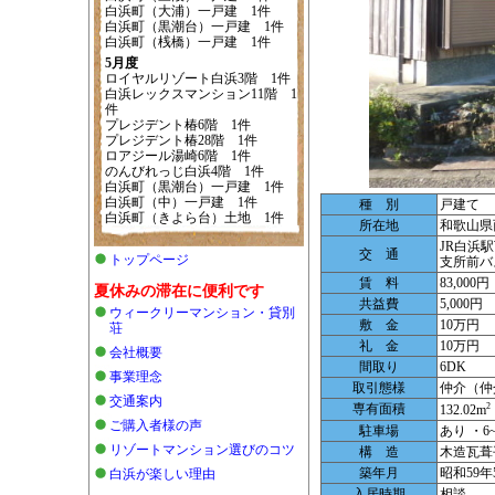
白浜町（大浦）一戸建 1件
白浜町（黒潮台）一戸建 1件
白浜町（桟橋）一戸建 1件
5月度
ロイヤルリゾート白浜3階 1件
白浜レックスマンション11階 1
件
プレジデント椿6階 1件
プレジデント椿28階 1件
ロアジール湯崎6階 1件
のんびれっじ白浜4階 1件
白浜町（黒潮台）一戸建 1件
白浜町（中）一戸建 1件
種 別
戸建て
白浜町（きよら台）土地 1件
所在地
和歌山県
JR白浜
交 通
トップページ
支所前バ
賃 料
83,000円
夏休みの滞在に便利です
共益費
5,000円
ウィークリーマンション・貸別
敷 金
10万円
荘
礼 金
10万円
会社概要
間取り
6DK
事業理念
取引態様
仲介（仲
交通案内
専有面積
2
132.02m
ご購入者様の声
駐車場
あり ・
リゾートマンション選びのコツ
構 造
木造瓦葺
築年月
昭和59年
白浜が楽しい理由
入居時期
相談