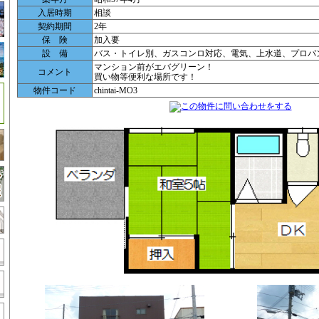
入居時期
相談
契約期間
2年
保 険
加入要
設 備
バス・トイレ別、ガスコンロ対応、電気、上水道、プロパ
マンション前がエバグリーン！
コメント
買い物等便利な場所です！
物件コード
chintai-MO3