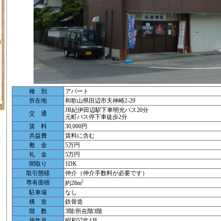
1
種 別
アパート
所在地
和歌山県田辺市天神崎2-29
JR紀伊田辺駅下車明光バス20分
交 通
元町バス停下車徒歩2分
賃 料
30,000円
共益費
賃料に含む
別
敷 金
5万円
礼 金
5万円
間取り
1DK
取引態様
仲介（仲介手数料が必要です）
専有面積
2
約28m
駐車場
なし
ツ
構 造
鉄骨造
階 数
3階/所在階3階
築年月
昭和57年4月