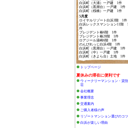
白浜町（大浦）一戸建 1件
白浜町（黒潮台）一戸建 1件
白浜町（桟橋）一戸建 1件
5月度
ロイヤルリゾート白浜3階 1件
白浜レックスマンション11階 
件
プレジデント椿6階 1件
プレジデント椿28階 1件
ロアジール湯崎6階 1件
のんびれっじ白浜4階 1件
白浜町（黒潮台）一戸建 1件
白浜町（中）一戸建 1件
白浜町（きよら台）土地 1件
トップページ
夏休みの滞在に便利です
ウィークリーマンション・貸
荘
会社概要
事業理念
交通案内
ご購入者様の声
リゾートマンション選びのコ
白浜が楽しい理由