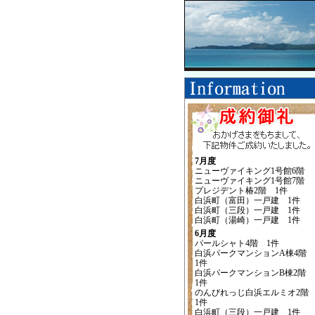
7月度
ニューヴァイキング1号館6階
ニューヴァイキング1号館7階
プレジデント椿2階 1件
白浜町（富田）一戸建 1件
白浜町（三段）一戸建 1件
白浜町（湯崎）一戸建 1件
6月度
パールシャト4階 1件
白浜パークマンションA棟4階
1件
白浜パークマンションB棟2階
1件
のんびれっじ白浜エルミオ2
1件
白浜町（三段）一戸建 1件