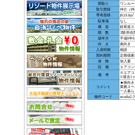
間取り
ワンルー
取引態様
仲介（仲
専有面積
2
約19.8m
駐車場
なし
構 造
鉄骨造ス
階 数
3階/所在
築年月
平成6年6
向 き
南向き
入居時期
相談
契約期間
定期借家
保 険
加入要
設 備
エアコン
※エアコ
備 考
※退去1
★南向き
コメント
業務スー
一人暮ら
物件コード
arcadia2-