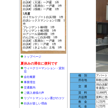
白浜町（大浦）一戸建 1件
白浜町（黒潮台）一戸建 1件
白浜町（桟橋）一戸建 1件
5月度
ロイヤルリゾート白浜3階 1件
白浜レックスマンション11階 1
件
プレジデント椿6階 1件
プレジデント椿28階 1件
ロアジール湯崎6階 1件
のんびれっじ白浜4階 1件
白浜町（黒潮台）一戸建 1件
白浜町（中）一戸建 1件
白浜町（きよら台）土地 1件
トップページ
夏休みの滞在に便利です
ウィークリーマンション・貸別
荘
種 別
アパート
会社概要
所在地
和歌山県西
事業理念
JR白浜
交 通
交通案内
常喜院バ
賃 料
32,000円
ご購入者様の声
共益費
賃料に含
リゾートマンション選びのコツ
敷 金
3.2万円
白浜が楽しい理由
礼 金
3.2万円