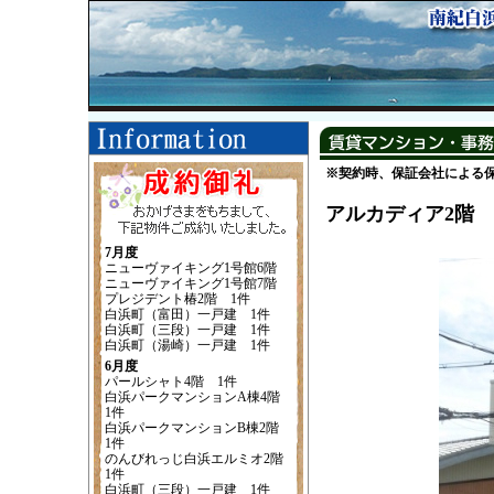
※契約時、保証会社による
アルカディア2階
7月度
ニューヴァイキング1号館6階
ニューヴァイキング1号館7階
プレジデント椿2階 1件
白浜町（富田）一戸建 1件
白浜町（三段）一戸建 1件
白浜町（湯崎）一戸建 1件
6月度
パールシャト4階 1件
白浜パークマンションA棟4階
1件
白浜パークマンションB棟2階
1件
のんびれっじ白浜エルミオ2階
1件
白浜町（三段）一戸建 1件