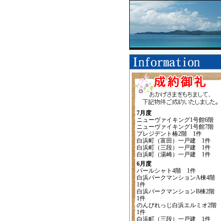
7月度
ニューヴァイキング1号館6階
ニューヴァイキング1号館7階
プレジデント椿2階 1件
白浜町（富田）一戸建 1件
白浜町（三段）一戸建 1件
白浜町（湯崎）一戸建 1件
6月度
パールシャト4階 1件
白浜パークマンションA棟4階
1件
白浜パークマンションB棟2階
1件
のんびれっじ白浜エルミオ2
1件
白浜町（三段）一戸建 1件