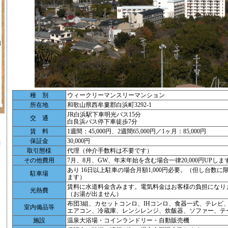
1
種 別
ウィークリーマンスリーマンション
所在地
和歌山県西牟婁郡白浜町3292-1
JR白浜駅下車明光バス15分
交 通
白良浜バス停下車徒歩7分
賃 料
1週間：45,000円、2週間65,000円／1ヶ月：85,000円
保証金
30,000円
別
取引態様
代理（仲介手数料は不要です）
その他費用
7月、8月、GW、年末年始を含む場合一律20,000円UPしま
あり 16日以上駐車の場合月額1,000円必要。（但し台数
駐車場
ます）
賃料に水道料金含みます。電気料金はお客様の負担になり
光熱費
（お湯が出ません）
布団3組、カセットコンロ、IHコンロ、食器一式、テレビ
ツ
室内備品等
エアコン、冷蔵庫、レンシレンジ、炊飯器、ソファー、テ
施設
温泉大浴場・コインランドリー・自動販売機