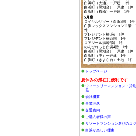
白浜町（大浦）一戸建 1件
白浜町（黒潮台）一戸建 1件
白浜町（桟橋）一戸建 1件
5月度
ロイヤルリゾート白浜3階 1件
白浜レックスマンション11階 
件
プレジデント椿6階 1件
プレジデント椿28階 1件
ロアジール湯崎6階 1件
のんびれっじ白浜4階 1件
白浜町（黒潮台）一戸建 1件
白浜町（中）一戸建 1件
白浜町（きよら台）土地 1件
トップページ
夏休みの滞在に便利です
ウィークリーマンション・貸
荘
会社概要
事業理念
交通案内
ご購入者様の声
リゾートマンション選びのコ
白浜が楽しい理由