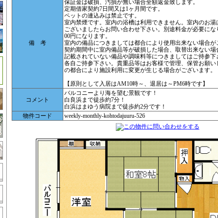
保証金は破損、汚損が無い場合全額返金致します。
定期借家契約7日間又は1ヶ月間です。
ペットの連込みは禁止です。
室内禁煙です。室内の浴槽は利用できません。室内のお湯
ございましたらお問い合わせ下さい。別途料金が必要になります
00円になります。
備 考
室内の備品につきましては都合により使用出来ない場合が
契約期間中に室内備品等が破損した場合、取替出来ない場
記載されていない備品や調味料等につきましてはご持参下
各自ご持参下さい。貴重品等はお客様で管理、保管お願い
の都合により施設利用に変更が生じる場合がございます。
【原則として入居はAM10時～、退居は～PM6時です】
バルコニーより海を望む景観です！
コメント
白良浜まで徒歩約7分！
白浜はまゆう病院まで徒歩約2分です！
物件コード
weekly-monthly-kohtodajuuru-526