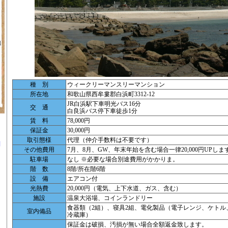
1
種 別
ウィークリーマンスリーマンション
所在地
和歌山県西牟婁郡白浜町3312-12
JR白浜駅下車明光バス16分
交 通
白良浜バス停下車徒歩1分
賃 料
78,000円
保証金
30,000円
取引態様
代理（仲介手数料は不要です）
別
その他費用
7月、8月、GW、年末年始を含む場合一律20,000円UPしま
駐車場
なし ※必要な場合別途費用がかかりま。
階 数
8階/所在階6階
設 備
エアコン付
光熱費
20,000円（電気、上下水道、ガス、含む）
施設
温泉大浴場、コインランドリー
ツ
食器類（2組）、寝具2組、電化製品（電子レンジ、ケトル
室内備品
冷蔵庫）
保証金は破損、汚損が無い場合全額返金致します。