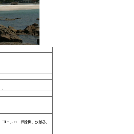
す。
、IHコンロ、掃除機、炊飯器、