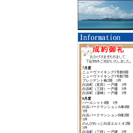
7月度
ニューヴァイキング1号館6階
ニューヴァイキング1号館7階
プレジデント椿2階 1件
白浜町（富田）一戸建 1件
白浜町（三段）一戸建 1件
白浜町（湯崎）一戸建 1件
6月度
パールシャト4階 1件
白浜パークマンションA棟4階
1件
白浜パークマンションB棟2階
1件
のんびれっじ白浜エルミオ2
1件
白浜町（三段）一戸建 1件