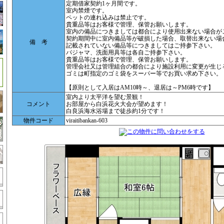
定期借家契約1ヶ月間です。
室内禁煙です。
ペットの連れ込みは禁止です。
貴重品等はお客様で管理、保管お願いします。
室内の備品につきましては都合により使用出来ない場合が
契約期間中に室内備品等が破損した場合、取替出来ない場
備 考
記載されていない備品等につきましてはご持参下さい。
パジャマ、洗面用具等は各自ご持参下さい。
貴重品等はお客様で管理、保管お願いします。
管理会社又は管理組合の都合により施設利用に変更が生じ
ゴミは町指定のゴミ袋をスーパー等でお買い求め下さい。
【原則として入居はAM10時～、退居は～PM6時です】
室内より太平洋を望む景観！
コメント
お部屋から白浜花火大会が望めます！
白良浜海水浴場まで徒歩約1分です！
物件コード
viraitibankan-603