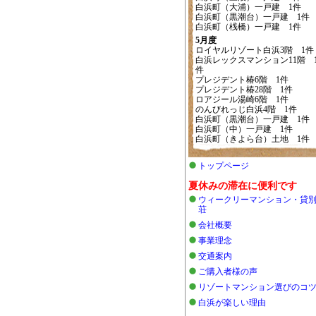
白浜町（大浦）一戸建 1件
白浜町（黒潮台）一戸建 1件
白浜町（桟橋）一戸建 1件
5月度
ロイヤルリゾート白浜3階 1件
白浜レックスマンション11階 
件
プレジデント椿6階 1件
プレジデント椿28階 1件
ロアジール湯崎6階 1件
のんびれっじ白浜4階 1件
白浜町（黒潮台）一戸建 1件
白浜町（中）一戸建 1件
白浜町（きよら台）土地 1件
トップページ
夏休みの滞在に便利です
ウィークリーマンション・貸
荘
会社概要
事業理念
交通案内
ご購入者様の声
リゾートマンション選びのコ
白浜が楽しい理由