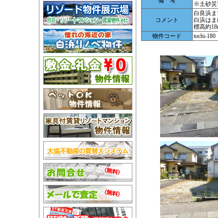
備 考
※土砂災
白良浜ま
コメント
白浜はま
標高約18
物件コード
tochi-180