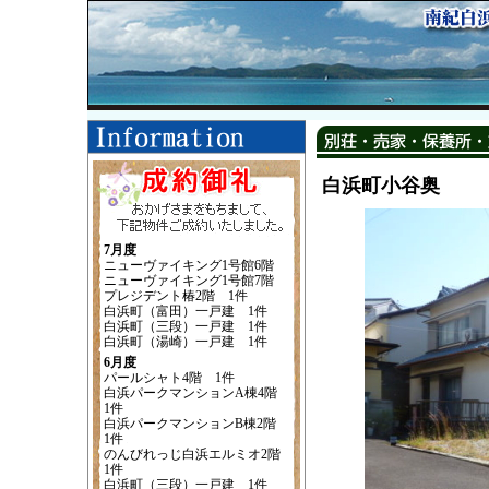
白浜町小谷奥
7月度
ニューヴァイキング1号館6階
ニューヴァイキング1号館7階
プレジデント椿2階 1件
白浜町（富田）一戸建 1件
白浜町（三段）一戸建 1件
白浜町（湯崎）一戸建 1件
6月度
パールシャト4階 1件
白浜パークマンションA棟4階
1件
白浜パークマンションB棟2階
1件
のんびれっじ白浜エルミオ2階
1件
白浜町（三段）一戸建 1件