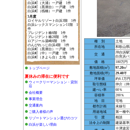
白浜町（大浦）一戸建 1件
白浜町（黒潮台）一戸建 1件
白浜町（桟橋）一戸建 1件
5月度
ロイヤルリゾート白浜3階 1件
白浜レックスマンション11階 1
件
プレジデント椿6階 1件
プレジデント椿28階 1件
ロアジール湯崎6階 1件
種 別
土地
のんびれっじ白浜4階 1件
所在地
和歌山県
白浜町（黒潮台）一戸建 1件
JR白浜
白浜町（中）一戸建 1件
交 通
白良浜バ
白浜町（きよら台）土地 1件
価 格
180万円
2
2
敷地面積(m
)
97.20
m
トップページ
敷地面積(坪)
29.40
坪
夏休みの滞在に便利です
坪単価
約6.1万円
ウィークリーマンション・貸別
取引態様
仲介（仲
荘
建ぺい率
60％
会社概要
容積率
200％
事業理念
地 目
宅地
交通案内
都市計画
未線引
ご購入者様の声
用途地域
第一種中
引 渡
相談
リゾートマンション選びのコツ
法令上の制限
建築基準
白浜が楽しい理由
※津波災