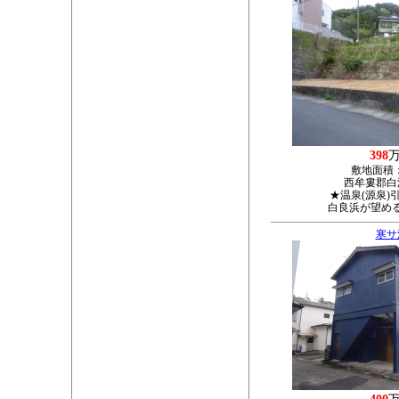
398
敷地面積
西牟婁郡白浜
★温泉(源泉)
白良浜が望め
寒サ