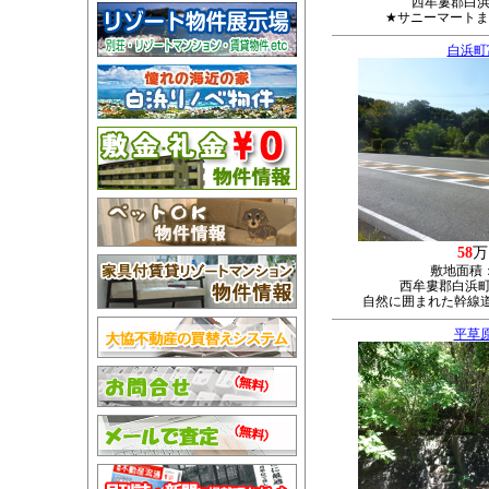
西牟婁郡白浜
★サニーマートま
白浜町
58
万
敷地面積
西牟婁郡白浜町富
自然に囲まれた幹線
平草