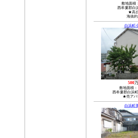
敷地面積
西牟婁郡白浜町
★高
海抜約
白浜町
500
敷地面積：
西牟婁郡白浜町1
★売アパ
白浜町