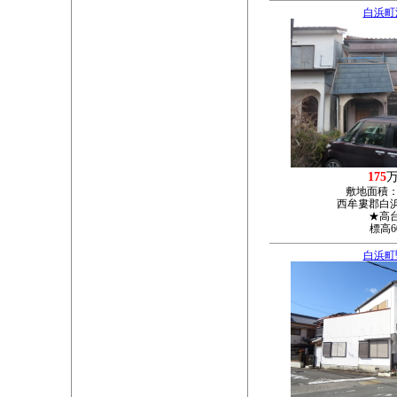
白浜町
175
敷地面積
西牟婁郡白浜
★高
標高6
白浜町