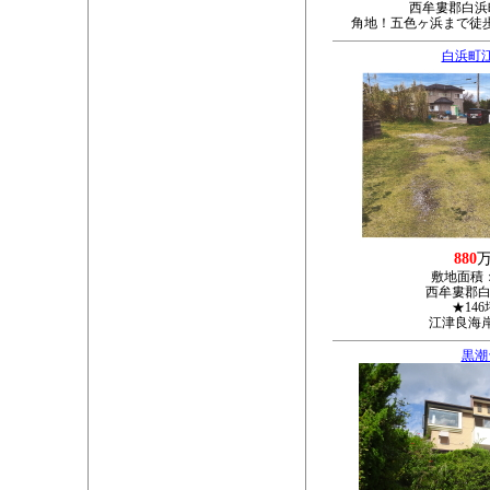
西牟婁郡白浜町
角地！五色ヶ浜まで徒歩
白浜町
880
敷地面積
西牟婁郡白
★14
江津良海
黒潮