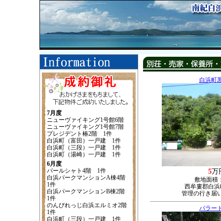
白浜町
7月度
ニューヴァイキング1号館6階
ニューヴァイキング1号館7階
プレジデント椿2階 1件
白浜町（富田）一戸建 1件
白浜町（三段）一戸建 1件
白浜町（湯崎）一戸建 1件
6月度
パールシャト4階 1件
5
万
白浜パークマンションA棟4階
敷地面積
1件
西牟婁郡白浜町
白浜パークマンションB棟2階
管理の行き届
1件
のんびれっじ白浜エルミオ2階
バラー
1件
白浜町（三段）一戸建 1件