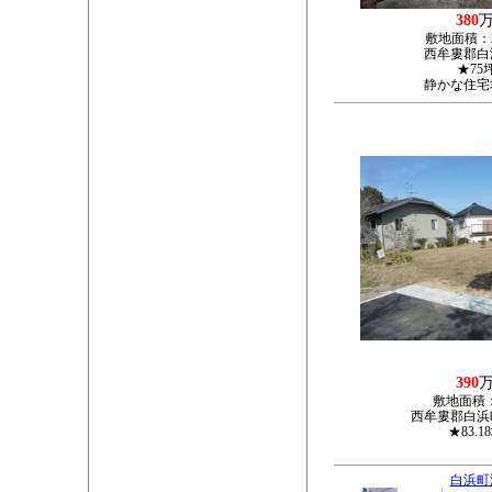
380
敷地面積：
西牟婁郡白浜
★75
静かな住宅
390
敷地面積
西牟婁郡白浜町
★83.1
白浜町