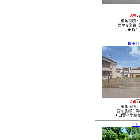
225
敷地面積：
西牟婁郡白浜
★45.1
白浜町
250
敷地面積：
西牟婁郡白浜
★日置小学校ま
白浜