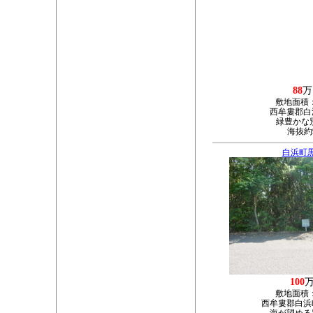
88
万
敷地面積
西牟婁郡白浜
緑豊かな
海抜約
白浜町
100
敷地面積
西牟婁郡白浜町