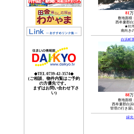
81
万
敷地面積
西牟婁郡白浜
★81
南向き
白浜町
◆TEL 0739-42-3574◆
(ご相談、物件内覧はご予約
の方優先です。
まずはお問い合わせ下さ
い)
88
万
敷地面積
西牟婁郡白浜町
管理の行き届
緑光