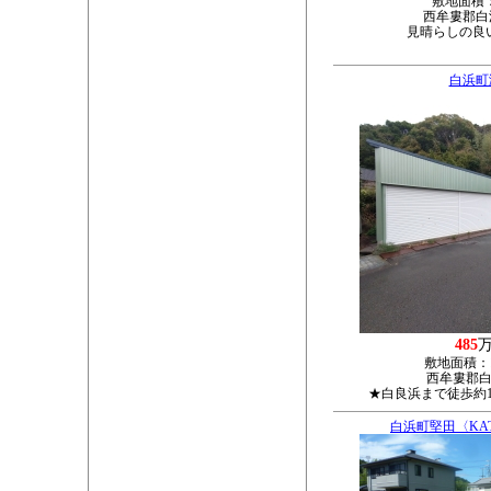
敷地面積
西牟婁郡白浜
見晴らしの良
白浜町
485
敷地面積：
西牟婁郡白
★白良浜まで徒歩約1
白浜町堅田〈KAT