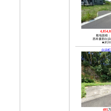
4,854,
敷地面積：
西牟婁郡白浜町
★約5
白浜町
495