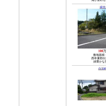
海が望める
緑光
100
敷地面積
西牟婁郡白浜
緑豊かな
白浜