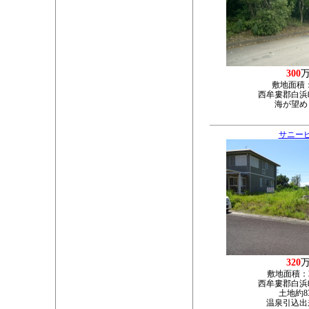
300
敷地面積
西牟婁郡白浜町
海が望め
サニー
320
敷地面積：
西牟婁郡白浜町
土地約8
温泉引込出