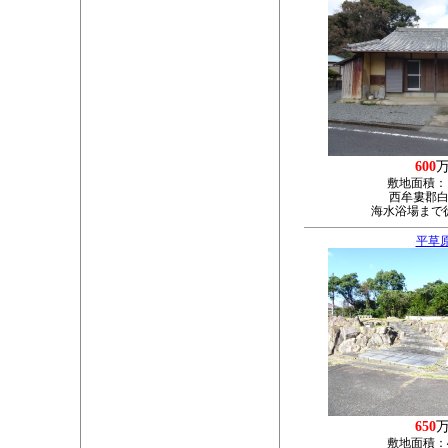
600
敷地面積：
西牟婁郡白
海水浴場まで
平草
650
敷地面積：