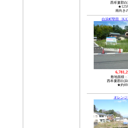
西牟婁郡白浜
★12
南向き
白浜町堅田〈KAT
6,781,
敷地面積：
西牟婁郡白浜町
★約6
オレンジ