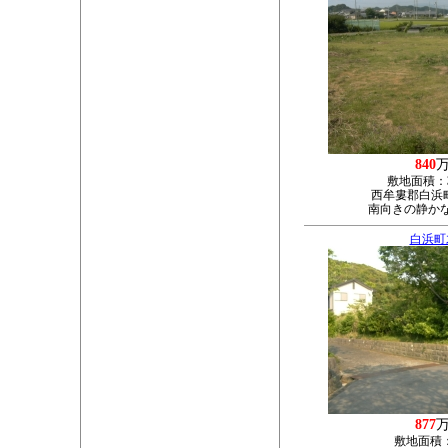
840
敷地面積：
西牟婁郡白浜町
南向きの静か
白浜町
877
敷地面積