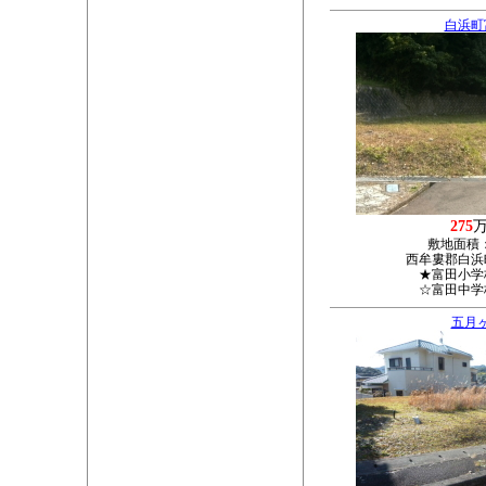
白浜町
275
敷地面積
西牟婁郡白浜町
★富田小学
☆富田中学
五月