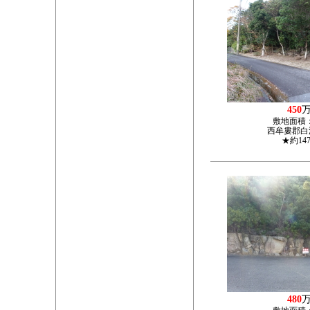
450
敷地面積
西牟婁郡白浜
★約14
480