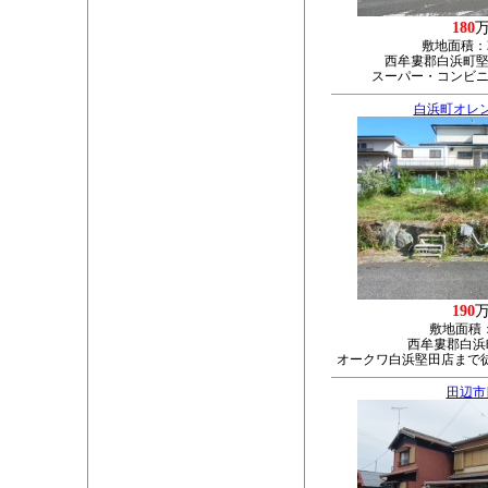
180
敷地面積：
西牟婁郡白浜町堅田
スーパー・コンビニ
白浜町オレ
190
敷地面積
西牟婁郡白浜町
オークワ白浜堅田店まで徒
田辺市