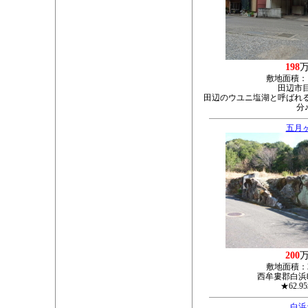
198
敷地面積：
田辺市目
田辺のウユニ塩湖と呼ばれる
分
五月
200
敷地面積：
西牟婁郡白浜町
★62.9
白浜