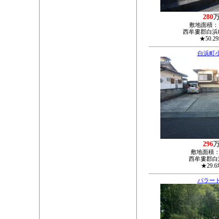
280
敷地面積：
西牟婁郡白浜町
★50.2
白浜町
296
敷地面積
西牟婁郡白浜
★29.
バラー