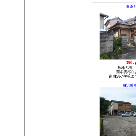
白浜
350
敷地面積：
西牟婁郡白浜
南白浜小学校ま
白浜町