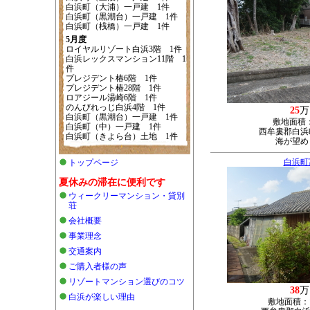
白浜町（大浦）一戸建 1件
白浜町（黒潮台）一戸建 1件
白浜町（桟橋）一戸建 1件
5月度
ロイヤルリゾート白浜3階 1件
白浜レックスマンション11階 1
件
プレジデント椿6階 1件
プレジデント椿28階 1件
ロアジール湯崎6階 1件
のんびれっじ白浜4階 1件
25
万
白浜町（黒潮台）一戸建 1件
敷地面積
白浜町（中）一戸建 1件
西牟婁郡白浜町
白浜町（きよら台）土地 1件
海が望め
白浜町
トップページ
夏休みの滞在に便利です
ウィークリーマンション・貸別
荘
会社概要
事業理念
交通案内
ご購入者様の声
リゾートマンション選びのコツ
38
万
白浜が楽しい理由
敷地面積：