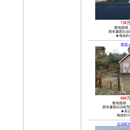
730
敷地面積
西牟婁郡白浜町
★海抜約
希望
800
敷地面積：
西牟婁郡白浜町堅田
★高
海抜約1
白浜町