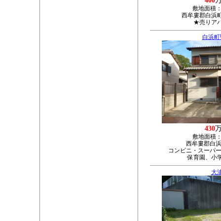
400
敷地面積
西牟婁郡白浜町
★売りア
白浜町
430
敷地面積
西牟婁郡白浜
コンビニ・スーパー
保育園、小
大