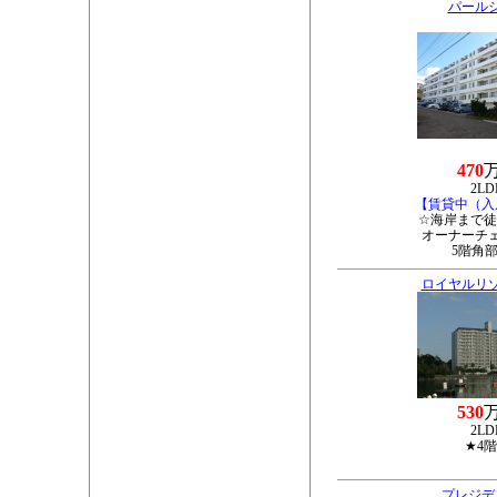
パール
470
2LD
【賃貸中（入
☆海岸まで徒
オーナーチ
5階角
ロイヤルリ
530
2LD
★4
プレジデ