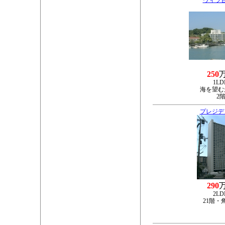
ヴィラ
250
1LD
海を望む
2
プレジデ
290
2LD
21階・