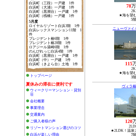
白浜町（三段）一戸建 1件
78
万
白浜町（大浦）一戸建 1件
2K
白浜町（黒潮台）一戸建 1件
★海を望
白浜町（桟橋）一戸建 1件
5
5月度
ロイヤルリゾート白浜3階 1件
ニューヴァイ
白浜レックスマンション11階 1
件
プレジデント椿6階 1件
プレジデント椿28階 1件
ロアジール湯崎6階 1件
のんびれっじ白浜4階 1件
白浜町（黒潮台）一戸建 1件
白浜町（中）一戸建 1件
115
白浜町（きよら台）土地 1件
2K
★海を望
トップページ
3
夏休みの滞在に便利です
ヴィラ椿
ウィークリーマンション・貸別
荘
会社概要
事業理念
交通案内
120
ご購入者様の声
2LD
リゾートマンション選びのコツ
★2LDK！温
白浜が楽しい理由
7