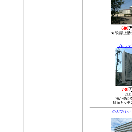
680
★5階最上階
プレジデ
730
2LD
海が望める
対面キッチ
のんびれっ