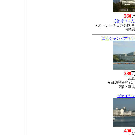
368
【賃貸中（入
★オーナーチェンジ物件
6階
白浜シャンピアマリ
380
2LD
★田辺湾を望む
2階・家
ヴァイキン
400