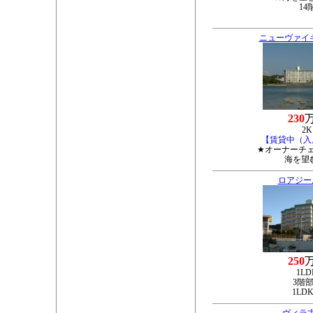
14
ニューヴァイ
230
2K
【賃貸中（入
★オーナーチ
海を望
ロアジー
250
1LD
3階
1LD