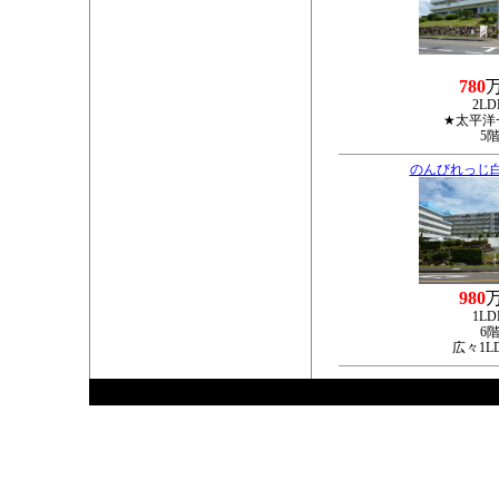
780
2LD
★太平洋
5
のんびれっじ
980
1LD
6
広々1L