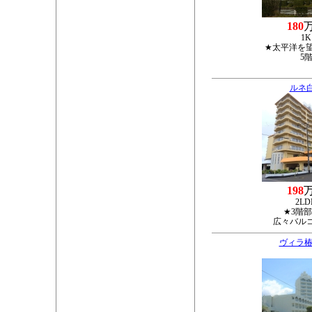
180
1K
★太平洋を
5
ルネ
198
2LD
★3階
広々バル
ヴィラ椿