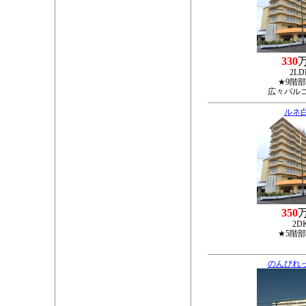
330
2LD
★9階
広々バル
ルネ
350
2D
★5階
のんびれ