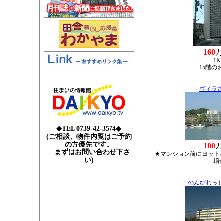
160
1K
15階の
ヴィラ
◆TEL 0739-42-3574◆
(ご相談、物件内覧はご予約
の方優先です。
180
まずはお問い合わせ下さ
★マンション前にヨット
い)
1
のんびれっ