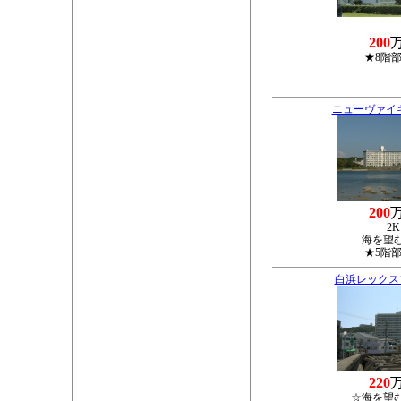
200
★8階
ニューヴァイ
200
2K
海を望
★5階
白浜レックス
220
☆海を望