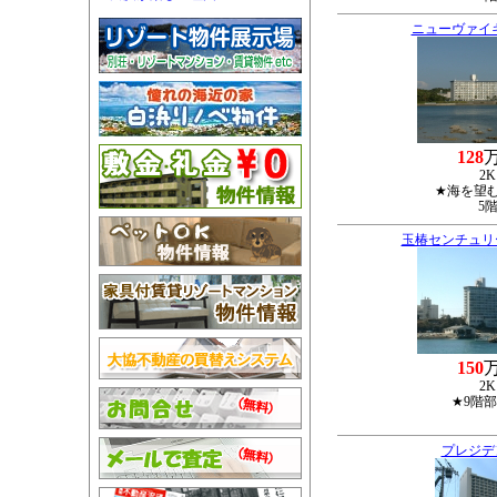
ニューヴァイ
128
2K
★海を望
5
玉椿センチュリ
150
2K
★9階
プレジデ