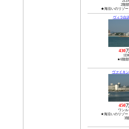
2LD
2階
★海沿いのリゾー
ヴィラ白
430
1D
★6階
ヴァイキン
450
ワンル
★海沿いのリゾー
3