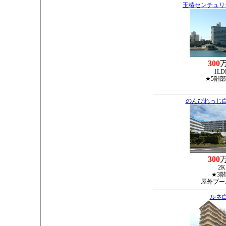
玉椿センチュリ
300
1LD
★5階
のんびれっじ
300
2K
★3
屋外プー
ルネ