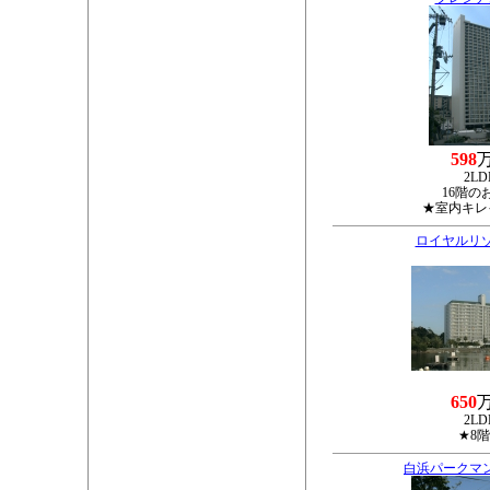
598
2LD
16階の
★室内キレ
ロイヤルリ
650
2LD
★8
白浜パークマ