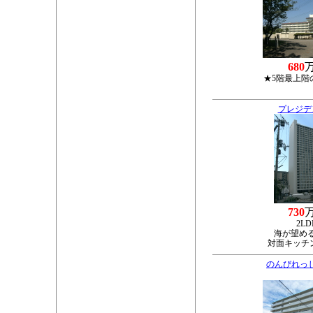
680
★5階最上階
プレジデ
730
2LD
海が望める
対面キッチ
のんびれっ