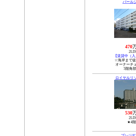
パール
470
2LD
【賃貸中（入
☆海岸まで徒
オーナーチ
5階角
ロイヤルリ
530
2LD
★4
プレジデ