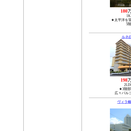
180
1K
★太平洋を
5
ルネ
198
2LD
★3階
広々バル
ヴィラ椿