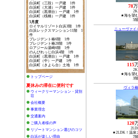
白浜町（三段）一戸建 1件
78
万
白浜町（大浦）一戸建 1件
2K
白浜町（黒潮台）一戸建 1件
★海を望
白浜町（桟橋）一戸建 1件
5
5月度
ロイヤルリゾート白浜3階 1件
ニューヴァイ
白浜レックスマンション11階 1
件
プレジデント椿6階 1件
プレジデント椿28階 1件
ロアジール湯崎6階 1件
のんびれっじ白浜4階 1件
白浜町（黒潮台）一戸建 1件
白浜町（中）一戸建 1件
115
白浜町（きよら台）土地 1件
2K
★海を望
トップページ
3
夏休みの滞在に便利です
ヴィラ椿
ウィークリーマンション・貸別
荘
会社概要
事業理念
交通案内
120
ご購入者様の声
2LD
リゾートマンション選びのコツ
★2LDK！温
白浜が楽しい理由
7