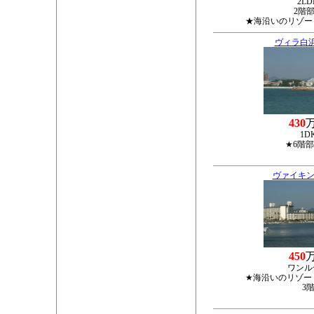
2LD
2階
★海沿いのリゾー
ヴィラ白
430
1D
★6階
ヴァイキン
450
ワンル
★海沿いのリゾー
3