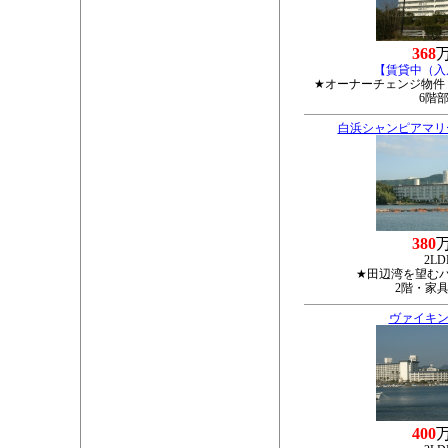
368
【賃貸中（入
★オーナーチェンジ物件
6階
白浜シャンピアマリ
380
2LD
★田辺湾を望む
2階・家
ヴァイキン
400