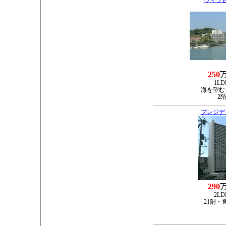
ヴィラ
250
1LD
海を望む
2
プレジデ
290
2LD
21階・