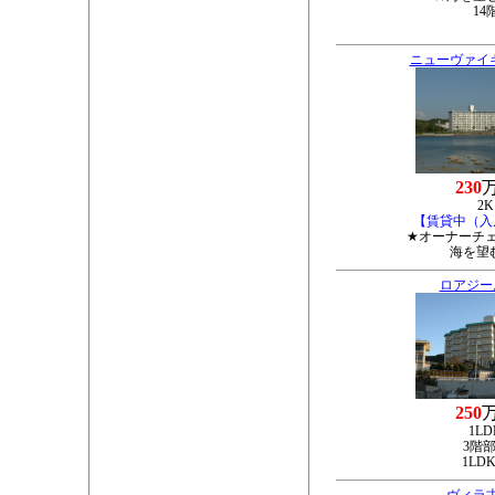
14
ニューヴァイ
230
2K
【賃貸中（入
★オーナーチ
海を望
ロアジー
250
1LD
3階
1LD