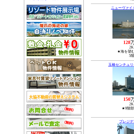
ニューヴァイ
128
2K
★海を望
5
玉椿センチュリ
150
2K
★9階
プレジデ