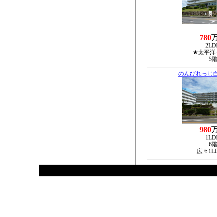
780
2LD
★太平洋
5
のんびれっじ
980
1LD
6
広々1L