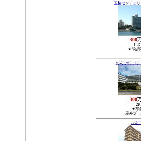
玉椿センチュリ
300
1LD
★5階
のんびれっじ
300
2K
★3
屋外プー
ルネ