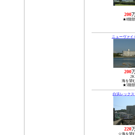
200
★8階
ニューヴァイ
200
2K
海を望
★5階
白浜レックス
220
☆海を望