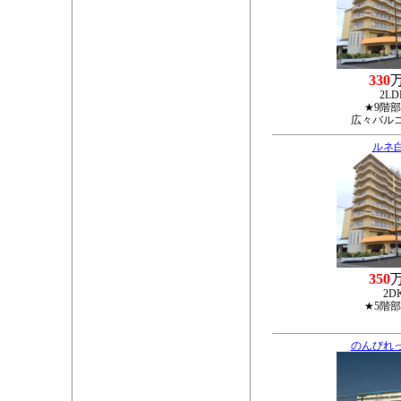
330
2LD
★9階
広々バル
ルネ
350
2D
★5階
のんびれ