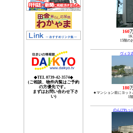
160
1K
15階の
ヴィラ
◆TEL 0739-42-3574◆
(ご相談、物件内覧はご予約
の方優先です。
180
まずはお問い合わせ下さ
★マンション前にヨット
い)
1
のんびれっ