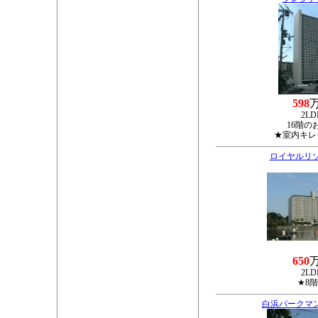
598
2LD
16階の
★室内キレ
ロイヤルリ
650
2LD
★8
白浜パークマ