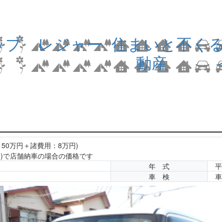
ップ
レジャー
住まいと不
く
動産
50万円＋諸費用：8万円)
届出)で店舗納車の場合の価格です
年 式
平
車 検