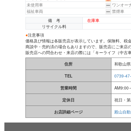
未使用車
ワンオー
福祉車両
禁煙車
備 考
在庫車
リサイクル料
●
注意事項
価格及び情報は各販売店が表示しています。保険料、税
商談中・売約済の場合もありますので、販売店にご来店
販売店への問合わせ・来店の際には「キーライフ（中古
住所
和歌山県
TEL
0739-47
営業時間
AM9:00
定休日
祝日・第
お店詳細ページ
殿山自動