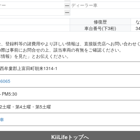
ナー
ディーラー車
修復歴
車台番号(下3桁)
3
金、登録料等の諸費用やより詳しい情報は、直接販売店へお問い合わせ
の際は事前にお問合せの上、該当車両の有無をご確認ください。
車情報）を見た」とお伝えください。
西牟婁郡上富田町朝来1314-1
-6065
～PM5:30
2土曜・第4土曜・第5土曜
車
KiiLifeトップへ