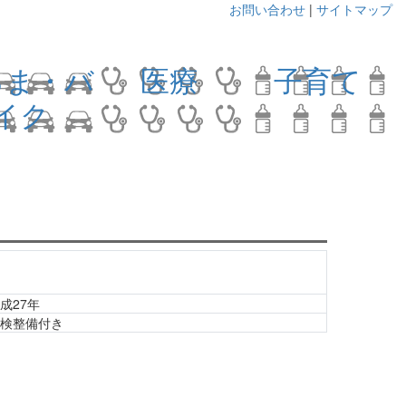
お問い合わせ
|
サイトマップ
るま・バ
医療
子育て
イク
成27年
車検整備付き