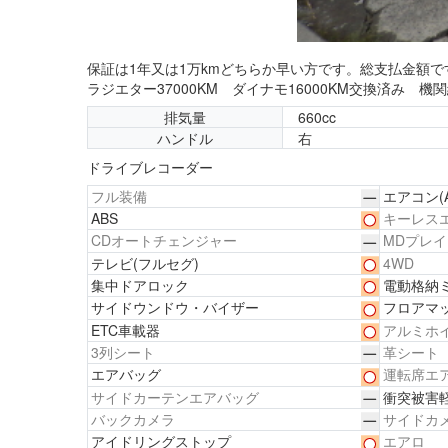
保証は1年又は1万kmどちらか早い方です。総支払金額ですこ
ラジエター37000KM ダイナモ16000KM交換済み 機
排気量
660cc
ハンドル
右
ドライブレコーダー
フル装備
エアコン
(
ABS
キーレス
CDオートチェンジャー
MDプレ
テレビ
(フルセグ)
4WD
集中ドアロック
電動格納
サイドウンドウ・バイザー
フロアマ
ETC車載器
アルミホ
3列シート
革シート
エアバッグ
運転席エ
サイドカーテンエアバッグ
衝突被害
バックカメラ
サイドカ
アイドリングストップ
エアロ