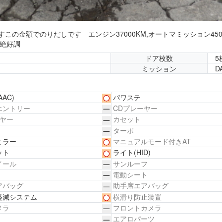
の金額でのりだしです エンジン37000KM,オートマミッション4500
関絶好調
ドア枚数
5
ミッション
D
AAC)
パワステ
エントリー
CDプレーヤー
イヤー
カセット
ターボ
ミラー
マニュアルモード付きAT
ット
ライト
(HID)
イール
サンルーフ
電動シート
アバッグ
助手席エアバッグ
軽減システム
横滑り防止装置
メラ
フロントカメラ
エアロパーツ