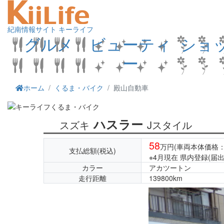
紀南情報サイト キーライフ
グルメ
ビューティ
ショ
ー
ホーム
くるま・バイク
殿山自動車
ハスラー
スズキ
Jスタイル
58
万円
(車両本体価格：
支払総額(税込)
※4月現在 県内登録(
カラー
アカツートン
走行距離
139800km