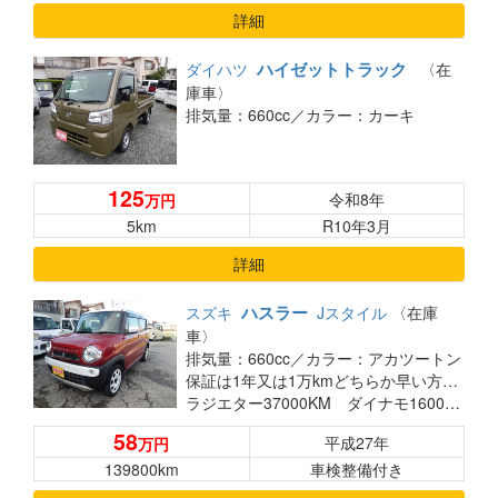
詳細
ハイゼットトラック
ダイハツ
〈在
庫車〉
排気量：660cc／
カラー：カーキ
125
令和8年
万円
5km
R10年3月
詳細
ハスラー
スズキ
Jスタイル
〈在庫
車〉
排気量：660cc／
カラー：アカツートン
保証は1年又は1万kmどちらか早い方です。総支払金額ですこの金額でのりだしです エンジン37000KM,オートマミッション45000KM,
ラジエター37000KM ダイナモ16000KM交換済み 機関絶好調
58
平成27年
万円
139800km
車検整備付き