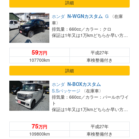
詳細
N-WGNカスタム
ホンダ
G
〈在庫
車〉
排気量：660cc／
カラー：クロ
保証は1年又は1万kmどちらか早い方です。総支払金額ですこの金額でのりだしです
59
平成27年
万円
107700km
車検整備付き
詳細
N-BOXカスタム
ホンダ
S.Sパッケージ
〈在庫車〉
排気量：660cc／
カラー：パールホワイ
ト
保証は1年又は1万kmどちらか早い方です。総支払金額ですこの金額でのりだしです
75
平成27年
万円
109800km
車検整備付き