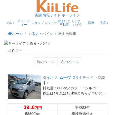
紀南情報サイト キーライフ
ビューテ
住まいと
くるま・
グルメ
ショップ
レジャー
医療
子育て
ィー
不動産
バイク
ホーム
くるま・バイク
殿山自動車
□1件目～
前のページ
次のページ
ムーヴ
ダイハツ
Xリミテッド
〈商談
中〉
排気量：660cc／
カラー：シルバー
保証は1年又は1万kmどちらか早い方です。総支払金額ですこの金額でのりだしです 追加料金などはいりません
39..6
平成23年
万円
58800km
車検整備付き