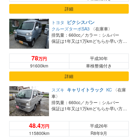
詳細
ピクシスバン
トヨタ
クルーズターボSA3
〈在庫車〉
排気量：660cc／
カラー：シルバー
保証は1年又は1万kmどちらか早い方です。総支払金額ですこの金額でのりだしです
78
平成30年
万円
91600km
車検整備付き
詳細
キャリイトラック
スズキ
KC
〈在庫
車〉
排気量：660cc／
カラー：シルバー
保証は1年又は1万kmどちらか早い方です。総支払金額ですこの金額でのりだしです
48.4
平成26年
万円
115800km
R8年9月