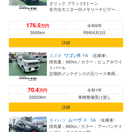
タリック ブラック2トーン
全方位モニター付メモリーナビゲーション・スズキコネクト対応通信装着車◎
176.5
令和6年
万円
3000km
R9年6月2日
詳細
ワゴンR
スズキ
FA
〈在庫車〉
排気量：660cc／
カラー：ピュアホワイ
トパール
定期的メンテナンスの元リース車両です
70.4
令和1年
万円
32620km
車検整備受け渡し
詳細
ムーヴ
ダイハツ
X SA
〈在庫車〉
排気量：660cc／
カラー：アーバンナイ