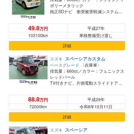
ボリーメタリック
純正SDナビ 衝突被害軽減システム シートヒーター キーレス アイドリングストップ CD 地デジ
49.8
平成27年
万円
103100km
車検整備受け渡し
詳細
スペーシアカスタム
スズキ
ベースグレード
〈在庫車〉
排気量：660cc／
カラー：フェニックス
レッドパール
TV付きナビ、片側電動スライドドア、シートヒーター
88.8
平成29年
万円
72000km
令和8年10月11日
詳細
スペーシア
スズキ