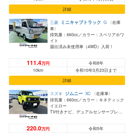
詳細
ミニキャブトラック
三菱
G
〈在庫
車〉
排気量：660cc／
カラー：スペリアホワ
イト
届出済み未使用車（4WD）入荷！
111.4
令和8年
万円
10km
令和10年3月23日まで
詳細
ジムニー
スズキ
XC
〈在庫車〉
排気量：660cc／
カラー：キネティック
イエロー
TV付きナビ、デュアルセンサーブレーキサポート
220.0
令和5年
万円