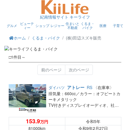
紀南情報サイト キーライフ
ビューテ
住まいと
くるま・
グルメ
ショップ
レジャー
医療
子育て
ィー
不動産
バイク
ホーム
くるま・バイク
(株)田辺スズキ販売
□1件目～
前のページ
次のページ
アトレー
ダイハツ
RS
〈在庫車〉
排気量：660cc／
カラー：オフビートカ
ーキメタリック
TV付きディスプレイオーディオ、社外オフロードタイヤ、社外アルミホイール、バックカメラ、Bluetooth、ETC、前方ドライブレコーダー、両側電動スライドドア、クルーズコントロール
153.9
令和5年
万円
81000km
令和9年2月27日