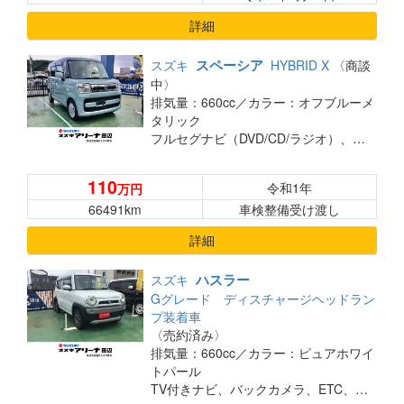
詳細
スペーシア
スズキ
HYBRID X
〈商談
中〉
排気量：660cc／
カラー：オフブルーメ
タリック
フルセグナビ（DVD/CD/ラジオ）、バックカメラ、前後ドライブレコーダー、ETC、車検2年付き！
110
令和1年
万円
66491km
車検整備受け渡し
詳細
ハスラー
スズキ
Gグレード ディスチャージヘッドラン
プ装着車
〈売約済み〉
排気量：660cc／
カラー：ピュアホワイ
トパール
TV付きナビ、バックカメラ、ETC、シートヒーター、車検2年受け渡し！