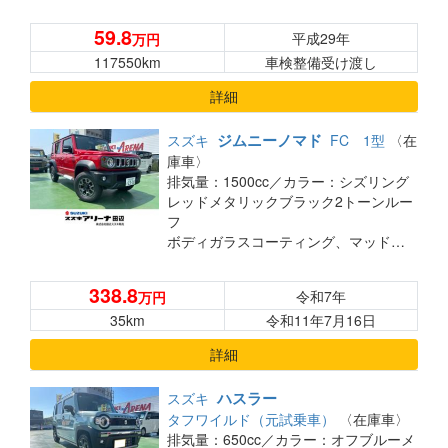
59.8
平成29年
万円
117550km
車検整備受け渡し
詳細
ジムニーノマド
スズキ
FC 1型
〈在
庫車〉
排気量：1500cc／
カラー：シズリング
レッドメタリックブラック2トーンルー
フ
ボディガラスコーティング、マッドフラップセット装着済みのオススメ車両です◎
338.8
令和7年
万円
35km
令和11年7月16日
詳細
ハスラー
スズキ
タフワイルド（元試乗車）
〈在庫車〉
排気量：650cc／
カラー：オフブルーメ