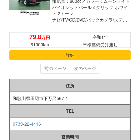
排気量：660cc／
カラー：ムーンライト
バイオレットパールメタリック ホワイ
ト 2トーン
ナビ/TV/CD/DVD/バックカメラ/ステアリングスイッチ ETC シートヒーター プッシュボタンスターター 電動格納ドアミラー 運転席シートリフター 横滑り防止装置 衝突被害軽減ブレーキ
79.8
令和1年
万円
61000km
車検整備受け渡し
詳細
前のページ
次のページ
住所
和歌山県田辺市下万呂567-1
TEL
0739-22-4416
営業時間