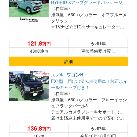
HYBRID Xアップグレードパッケージ
〈在庫車〉
排気量：660cc／
カラー：オフブルーメ
タリック
☆TVナビ☆ETC☆サーキュレーター☆保証付き☆
121.8
令和1年
万円
43000km
車検整備受け渡し
詳細
ワゴンR
スズキ
FX4型 届け出済み未使用車！純正ホイ
ールキャップ付き！
〈在庫車〉
排気量：660cc／
カラー：ブルーイッシ
ュブラックパール3
デュアルカメラブレーキサポート（自動安全ブレーキ）搭載！
届け出済み未使用車ですので安心です◎
オーディオレス状態なので、お好きなナビやディスプレイオーディオを入れることが可能です◎
136.8
令和7年
万円
ETCやドライブレコーダーも承ります！
10km
令和10年10月30日