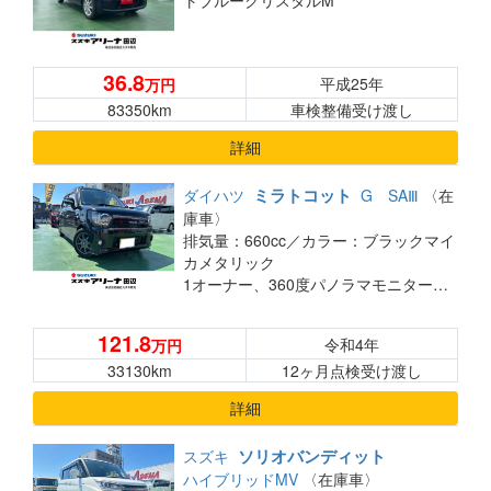
トブルークリスタルM
36.8
平成25年
万円
83350km
車検整備受け渡し
詳細
ミラトコット
ダイハツ
G SAⅢ
〈在
庫車〉
排気量：660cc／
カラー：ブラックマイ
カメタリック
1オーナー、360度パノラマモニター、TV付きナビ、バックカメラ、ドライブレコーダー（前）、ETC、衝突安全装置、シートヒーター、車線逸脱防止支援システム、ヘッドランプLED、USBジャック
121.8
令和4年
万円
33130km
12ヶ月点検受け渡し
詳細
ソリオバンディット
スズキ
ハイブリッドMV
〈在庫車〉