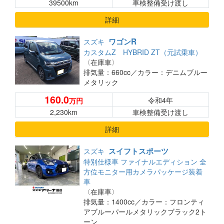
39500km
車検整備受け渡し
詳細
ワゴンR
スズキ
カスタムZ HYBRID ZT（元試乗車）
〈在庫車〉
排気量：660cc／
カラー：デニムブルー
メタリック
160.0
令和4年
万円
2,230km
車検整備受け渡し
詳細
スイフトスポーツ
スズキ
特別仕様車 ファイナルエディション 全
方位モニター用カメラパッケージ装着
車
〈在庫車〉
排気量：1400cc／
カラー：フロンティ
アブルーパールメタリックブラック2ト
ーン