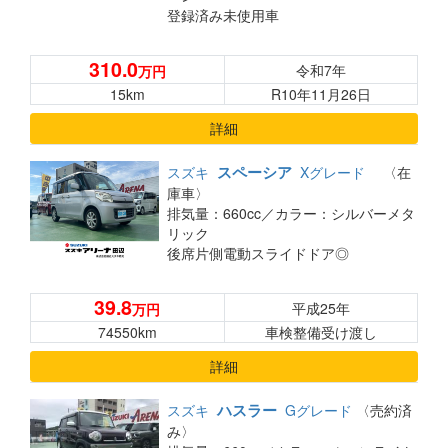
登録済み未使用車
310.0
令和7年
万円
15km
R10年11月26日
詳細
スペーシア
スズキ
Xグレード
〈在
庫車〉
排気量：660cc／
カラー：シルバーメタ
リック
後席片側電動スライドドア◎
39.8
平成25年
万円
74550km
車検整備受け渡し
詳細
ハスラー
スズキ
Gグレード
〈売約済
み〉