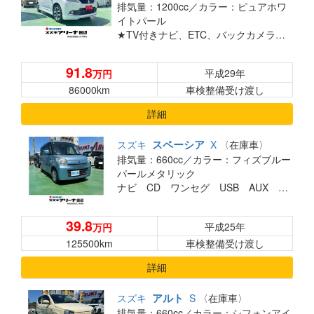
排気量：1200cc／
カラー：ピュアホワ
イトパール
★TV付きナビ、ETC、バックカメラ付、後席左側電動スライドドア★
91.8
平成29年
万円
86000km
車検整備受け渡し
詳細
スペーシア
スズキ
X
〈在庫車〉
排気量：660cc／
カラー：フィズブルー
パールメタリック
ナビ CD ワンセグ USB AUX スマートキー 電動スライドドア アイドリングストップ ディスチャージヘッドランプ装着車
39.8
平成25年
万円
125500km
車検整備受け渡し
詳細
アルト
スズキ
S
〈在庫車〉
排気量：660cc／
カラー：シフォンアイ