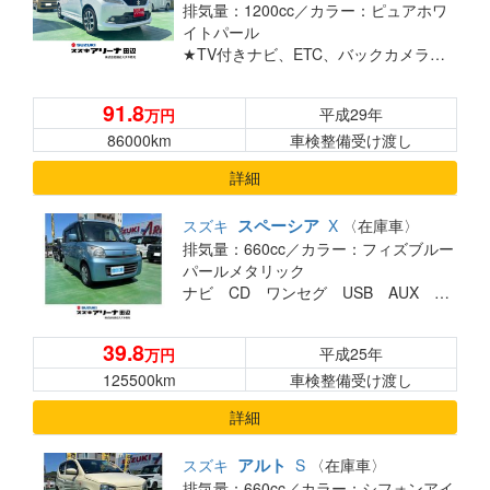
排気量：1200cc／
カラー：ピュアホワ
イトパール
★TV付きナビ、ETC、バックカメラ付、後席左側電動スライドドア★
91.8
平成29年
万円
86000km
車検整備受け渡し
詳細
スペーシア
スズキ
X
〈在庫車〉
排気量：660cc／
カラー：フィズブルー
パールメタリック
ナビ CD ワンセグ USB AUX スマートキー 電動スライドドア アイドリングストップ ディスチャージヘッドランプ装着車
39.8
平成25年
万円
125500km
車検整備受け渡し
詳細
アルト
スズキ
S
〈在庫車〉
排気量：660cc／
カラー：シフォンアイ