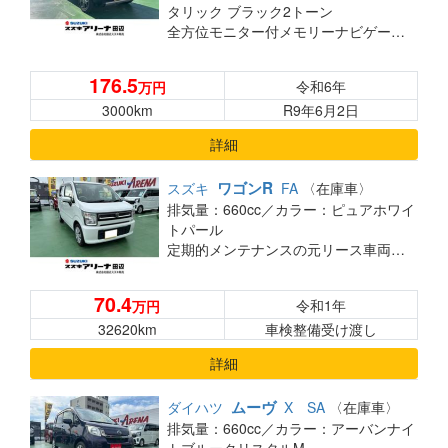
タリック ブラック2トーン
全方位モニター付メモリーナビゲーション・スズキコネクト対応通信装着車◎
176.5
令和6年
万円
3000km
R9年6月2日
詳細
ワゴンR
スズキ
FA
〈在庫車〉
排気量：660cc／
カラー：ピュアホワイ
トパール
定期的メンテナンスの元リース車両です
70.4
令和1年
万円
32620km
車検整備受け渡し
詳細
ムーヴ
ダイハツ
X SA
〈在庫車〉
排気量：660cc／
カラー：アーバンナイ