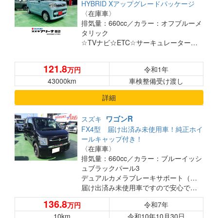
HYBRID Xアップグレードパッケージ
〈在庫車〉
排気量：660cc／
カラー：オフブルーメ
タリック
☆TVナビ☆ETC☆サーキュレーター☆保証付き☆
121.8
令和1年
万円
43000km
車検整備受け渡し
詳細
ワゴンR
スズキ
FX4型 届け出済み未使用車！純正ホイ
ールキャップ付き！
〈在庫車〉
排気量：660cc／
カラー：ブルーイッシ
ュブラックパール3
デュアルカメラブレーキサポート（自動安全ブレーキ）搭載！
届け出済み未使用車ですので安心です◎
オーディオレス状態なので、お好きなナビやディスプレイオーディオを入れることが可能です◎
136.8
令和7年
万円
ETCやドライブレコーダーも承ります！
10km
令和10年10月30日