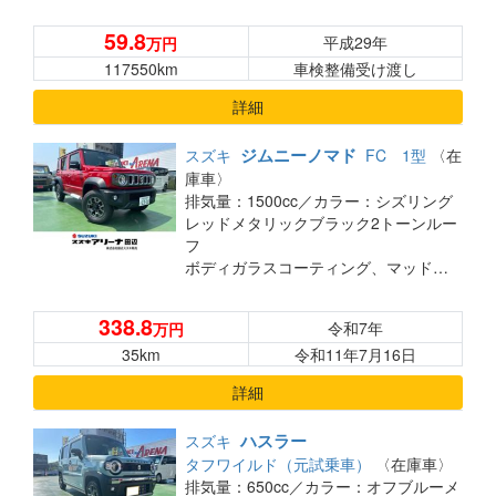
59.8
平成29年
万円
117550km
車検整備受け渡し
詳細
ジムニーノマド
スズキ
FC 1型
〈在
庫車〉
排気量：1500cc／
カラー：シズリング
レッドメタリックブラック2トーンルー
フ
ボディガラスコーティング、マッドフラップセット装着済みのオススメ車両です◎
338.8
令和7年
万円
35km
令和11年7月16日
詳細
ハスラー
スズキ
タフワイルド（元試乗車）
〈在庫車〉
排気量：650cc／
カラー：オフブルーメ