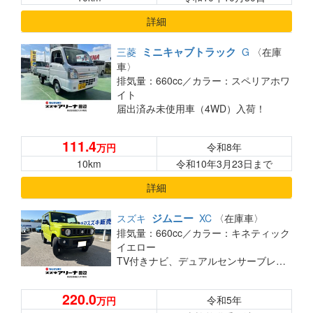
詳細
ミニキャブトラック
三菱
G
〈在庫
車〉
排気量：660cc／
カラー：スペリアホワ
イト
届出済み未使用車（4WD）入荷！
111.4
令和8年
万円
10km
令和10年3月23日まで
詳細
ジムニー
スズキ
XC
〈在庫車〉
排気量：660cc／
カラー：キネティック
イエロー
TV付きナビ、デュアルセンサーブレーキサポート
220.0
令和5年
万円