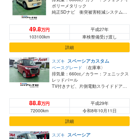
ボリーメタリック
純正SDナビ 衝突被害軽減システム シートヒーター キーレス アイドリングストップ CD 地デジ
49.8
平成27年
万円
103100km
車検整備受け渡し
詳細
スペーシアカスタム
スズキ
ベースグレード
〈在庫車〉
排気量：660cc／
カラー：フェニックス
レッドパール
TV付きナビ、片側電動スライドドア、シートヒーター
88.8
平成29年
万円
72000km
令和8年10月11日
詳細
スペーシア
スズキ