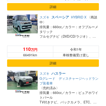
詳細
スペーシア
スズキ
HYBRID X
〈商談
中〉
排気量：660cc／
カラー：オフブルーメ
タリック
フルセグナビ（DVD/CD/ラジオ）、バックカメラ、前後ドライブレコーダー、ETC、車検2年付き！
110
令和1年
万円
66491km
車検整備受け渡し
詳細
ハスラー
スズキ
Gグレード ディスチャージヘッドラン
プ装着車
〈売約済み〉
排気量：660cc／
カラー：ピュアホワイ
トパール
TV付きナビ、バックカメラ、ETC、シートヒーター、車検2年受け渡し！