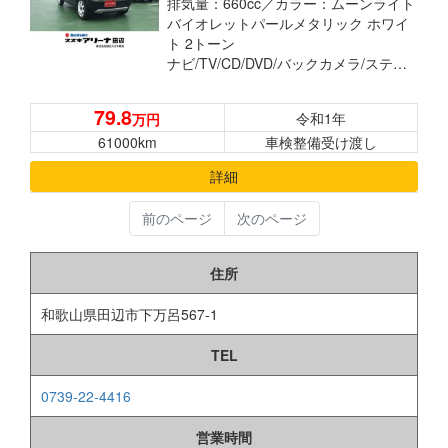
排気量：660cc／
カラー：ムーンライト
バイオレットパールメタリック ホワイ
ト 2トーン
ナビ/TV/CD/DVD/バックカメラ/ステアリングスイッチ ETC シートヒーター プッシュボタンスターター 電動格納ドアミラー 運転席シートリフター 横滑り防止装置 衝突被害軽減ブレーキ
79.8
令和1年
万円
61000km
車検整備受け渡し
詳細
前のページ
次のページ
住所
和歌山県田辺市下万呂567-1
TEL
0739-22-4416
営業時間