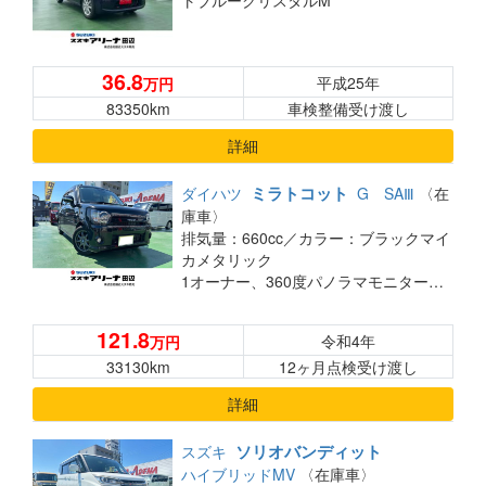
トブルークリスタルM
36.8
平成25年
万円
83350km
車検整備受け渡し
詳細
ミラトコット
ダイハツ
G SAⅢ
〈在
庫車〉
排気量：660cc／
カラー：ブラックマイ
カメタリック
1オーナー、360度パノラマモニター、TV付きナビ、バックカメラ、ドライブレコーダー（前）、ETC、衝突安全装置、シートヒーター、車線逸脱防止支援システム、ヘッドランプLED、USBジャック
121.8
令和4年
万円
33130km
12ヶ月点検受け渡し
詳細
ソリオバンディット
スズキ
ハイブリッドMV
〈在庫車〉