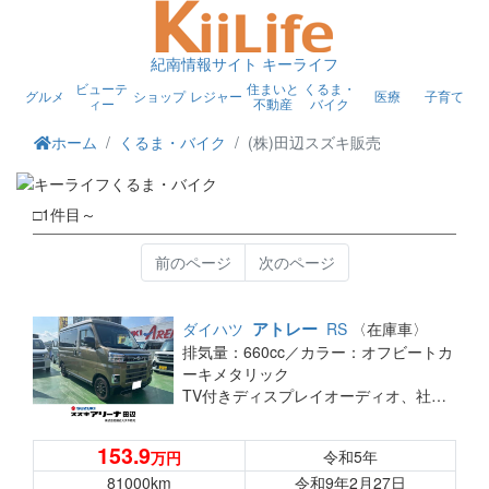
紀南情報サイト キーライフ
ビューテ
住まいと
くるま・
グルメ
ショップ
レジャー
医療
子育て
ィー
不動産
バイク
ホーム
くるま・バイク
(株)田辺スズキ販売
□1件目～
前のページ
次のページ
アトレー
ダイハツ
RS
〈在庫車〉
排気量：660cc／
カラー：オフビートカ
ーキメタリック
TV付きディスプレイオーディオ、社外オフロードタイヤ、社外アルミホイール、バックカメラ、Bluetooth、ETC、前方ドライブレコーダー、両側電動スライドドア、クルーズコントロール
153.9
令和5年
万円
81000km
令和9年2月27日