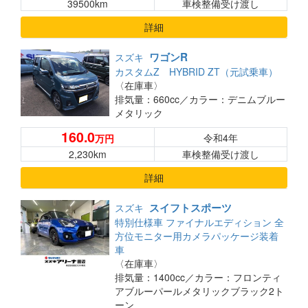
39500km
車検整備受け渡し
詳細
ワゴンR
スズキ
カスタムZ HYBRID ZT（元試乗車）
〈在庫車〉
排気量：660cc／
カラー：デニムブルー
メタリック
160.0
令和4年
万円
2,230km
車検整備受け渡し
詳細
スイフトスポーツ
スズキ
特別仕様車 ファイナルエディション 全
方位モニター用カメラパッケージ装着
車
〈在庫車〉
排気量：1400cc／
カラー：フロンティ
アブルーパールメタリックブラック2ト
ーン