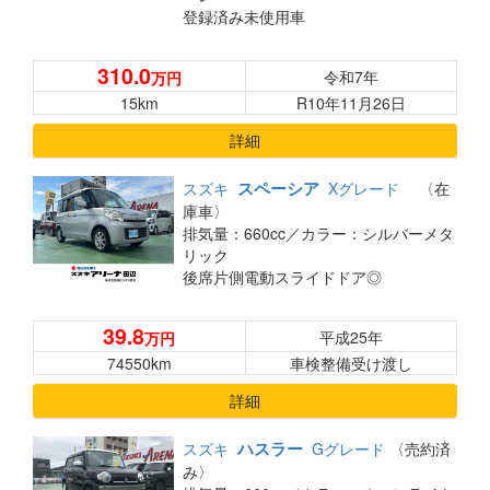
登録済み未使用車
310.0
令和7年
万円
15km
R10年11月26日
詳細
スペーシア
スズキ
Xグレード
〈在
庫車〉
排気量：660cc／
カラー：シルバーメタ
リック
後席片側電動スライドドア◎
39.8
平成25年
万円
74550km
車検整備受け渡し
詳細
ハスラー
スズキ
Gグレード
〈売約済
み〉