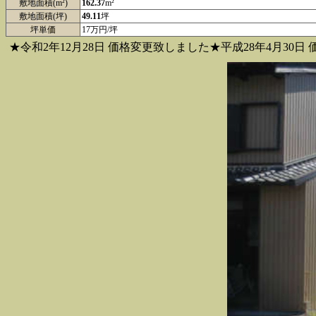
敷地面積(m²)
162.37
m²
敷地面積(坪)
49.11
坪
坪単価
17万円/坪
★令和2年12月28日 価格変更致しました★平成28年4月30