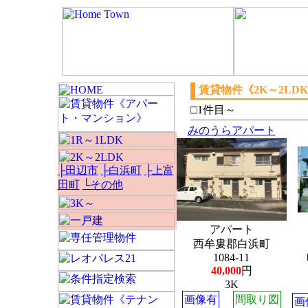
賃貸物件《2K～2LD
□1件目～
みのうらアパート
├田辺市
├白浜町
├上富
田町
└その他
アパート
西牟婁郡白浜町
1084-11
40,000
円
3K
画像有
間取り図
画