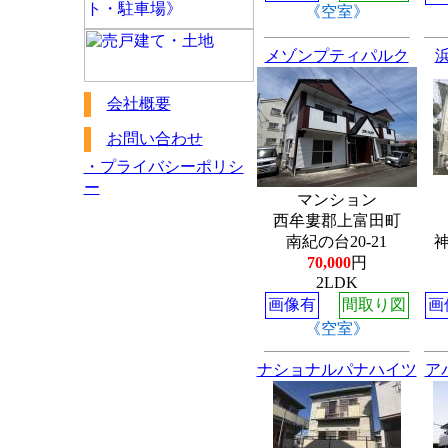
《空室》
メゾンプティパルク
会社概要
お問い合わせ
・プライバシーポリシ
ー
マンション
西牟婁郡上富田町
南紀の台20-21
神
70,000
円
2LDK
画像有
間取り図
画
《空室》
ナショナルパナハイツ
ア