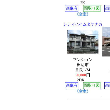
2K
画像有
間取り図
画
《空室》
シティハイムタケナカ
マンション
田辺市
目良1-34
50,000
円
2DK
画像有
間取り図
画
《空室》