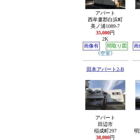
アパート
西牟婁郡白浜町
美ノ浦1089-7
35,000
円
2K
画像有
間取り図
画
《空室》
田本アパート2-B
アパート
田辺市
稲成町297
明
38,000
円