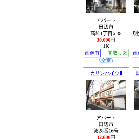
アパート
田辺市
高雄1丁目6-38
明
30,000
円
1K
画像有
間取り図
画
《空室》
カリンハイツⅡ
アパート
田辺市
湊28番16号
32,000
円