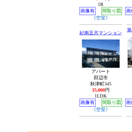
1R
画像有
間取り図
画
《空室》
第
紀南五月マンション
アパート
田辺市
秋津町345
35,000
円
1LDK
画像有
間取り図
画
《空室》