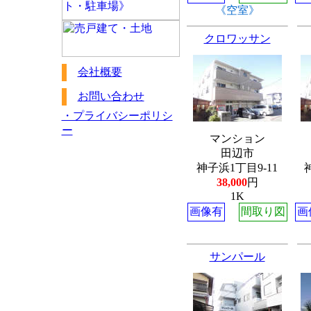
《空室》
クロワッサン
会社概要
お問い合わせ
・プライバシーポリシ
ー
マンション
田辺市
神子浜1丁目9-11
38,000
円
1K
画像有
間取り図
画
サンパール