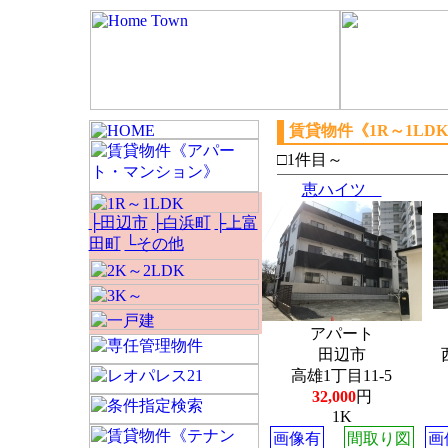
賃貸物件《1R～1LD
□1件目～
恵ハイツ
├田辺市
├白浜町
├上富
田町
└その他
アパート
田辺市
高雄1丁目11-5
32,000
円
1K
画像有
間取り図
画