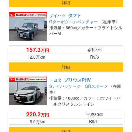
詳細
タフト
ダイハツ
Gターボクロムベンチャー
〈在庫車〉
排気量：660cc／
カラー：ブライトシル
バーM
157.3
令和4年
万円
2.0万km
R9/6
詳細
プリウスPHV
トヨタ
Sナビパッケージ GRスポーツ
〈在庫
車〉
排気量：1800cc／
カラー：ホワイトパ
ールクリスタルシャイン
220.2
平成30年
万円
6.9万km
R9/11
詳細