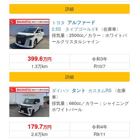
詳細
アルファード
トヨタ
2.5S タイプゴールドⅡ
〈在庫車〉
排気量：2500cc／
カラー：ホワイトパ
ールクリスタルシャイン
399.6
令和3年
万円
1.3万km
R10/7
詳細
タント
ダイハツ
カスタムRS
〈在庫
車〉
排気量：660cc／
カラー：シャイニング
ホワイトパール
179.7
令和4年
万円
2.6万km
R9/11