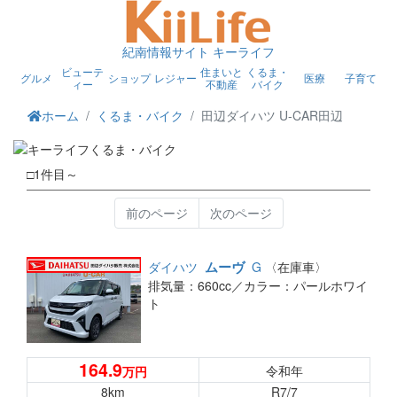
紀南情報サイト キーライフ
ビューテ
住まいと
くるま・
グルメ
ショップ
レジャー
医療
子育て
ィー
不動産
バイク
ホーム
くるま・バイク
田辺ダイハツ U-CAR田辺
□1件目～
前のページ
次のページ
ムーヴ
ダイハツ
G
〈在庫車〉
排気量：660cc／
カラー：パールホワイ
ト
164.9
令和年
万円
8km
R7/7