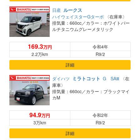
ルークス
日産
ハイウェイスターGターボ
〈在庫車〉
排気量：660cc／
カラー：ホワイトパー
ルチタニウムグレーメタリック
169.3
令和4年
万円
2.2万km
R9/2
詳細
ミラトコット
ダイハツ
G SAⅢ
〈在
庫車〉
排気量：660cc／
カラー：ブラックマイ
カM
94.9
令和2年
万円
3万km
R9/2
詳細