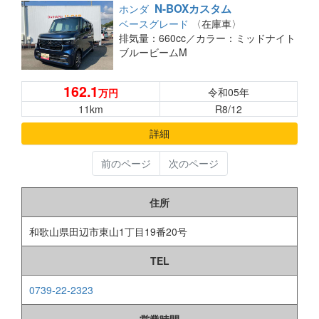
N-BOXカスタム
ホンダ
ベースグレード
〈在庫車〉
排気量：660cc／
カラー：ミッドナイト
ブルービームM
162.1
令和05年
万円
11km
R8/12
詳細
前のページ
次のページ
住所
和歌山県田辺市東山1丁目19番20号
TEL
0739-22-2323