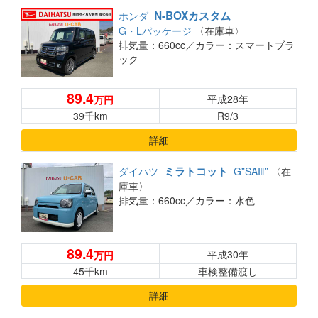
N-BOXカスタム
ホンダ
G・Lパッケージ
〈在庫車〉
排気量：660cc／
カラー：スマートブラ
ック
89.4
平成28年
万円
39千km
R9/3
詳細
ミラトコット
ダイハツ
G”SAⅢ”
〈在
庫車〉
排気量：660cc／
カラー：水色
89.4
平成30年
万円
45千km
車検整備渡し
詳細