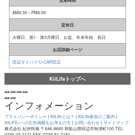
営業時間
AM9:30～PM6:00
定休日
火曜日、第1・第3月曜日、お盆、年末年始、祝日
お店詳細ページ
田辺ダイハツ U-CAR田辺
KiiLifeトップへ
インフォメーション
プライバシーポリシー
|
KiiLifeとは？
|
KiiLife参加のご案内
|
KiiLiFE+への広告掲載をお考えの方
|
お問い合わせ
|
サイトマップ
株式会社 紀伊民報 〒646-8660 和歌山県田辺市秋津町100 TEL:
0739-22-7171 FAX: 0739-81-7181