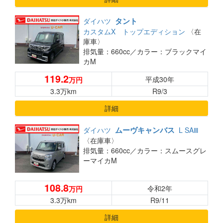
タント
ダイハツ
カスタムX トップエディション
〈在
庫車〉
排気量：660cc／
カラー：ブラックマイ
カM
119.2
平成30年
万円
3.3万km
R9/3
詳細
ムーヴキャンバス
ダイハツ
L SAⅢ
〈在庫車〉
排気量：660cc／
カラー：スムースグレ
ーマイカM
108.8
令和2年
万円
3.3万km
R9/11
詳細