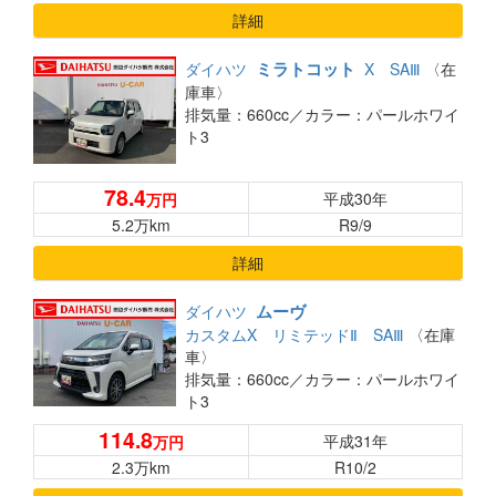
詳細
ミラトコット
ダイハツ
X SAⅢ
〈在
庫車〉
排気量：660cc／
カラー：パールホワイ
ト3
78.4
平成30年
万円
5.2万km
R9/9
詳細
ムーヴ
ダイハツ
カスタムX リミテッドⅡ SAⅢ
〈在庫
車〉
排気量：660cc／
カラー：パールホワイ
ト3
114.8
平成31年
万円
2.3万km
R10/2